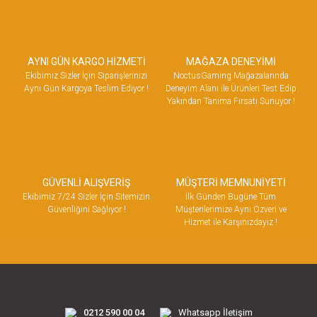
AYNI GÜN KARGO HİZMETİ
MAĞAZA DENEYİMİ
Ekibimiz Sizler İçin Siparişlerinizi
NoctusGaming Mağazalarında
Aynı Gün Kargoya Teslim Ediyor !
Deneyim Alanı ile Ürünleri Test Edip
Yakından Tanıma Fırsatı Sunuyor !
GÜVENLİ ALIŞVERİŞ
MÜŞTERİ MEMNUNİYETİ
Ekibimiz 7/24 Sizler İçin Sitemizin
İlk Günden Bugüne Tüm
Güvenliğini Sağlıyor !
Müşterilerimize Aynı Özveri ve
Hizmet ile Karşınızdayız !
0212 590 00 04
Whatsapp İletişim