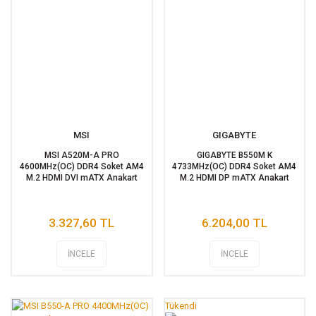
MSI
GIGABYTE
MSI A520M-A PRO
GIGABYTE B550M K
4600MHz(OC) DDR4 Soket AM4
4733MHz(OC) DDR4 Soket AM4
M.2 HDMI DVI mATX Anakart
M.2 HDMI DP mATX Anakart
3.327,60 TL
6.204,00 TL
İNCELE
İNCELE
Tükendi