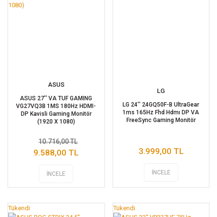
ASUS
LG
ASUS 27'' VA TUF GAMING
LG 24'' 24GQ50F-B UltraGear
VG27VQ3B 1MS 180Hz HDMI-
1ms 165Hz Fhd Hdmı DP VA
DP Kavisli Gaming Monitör
FreeSync Gaming Monitör
(1920 X 1080)
10.716,00 TL
3.999,00 TL
9.588,00 TL
İNCELE
İNCELE
Tükendi
Tükendi