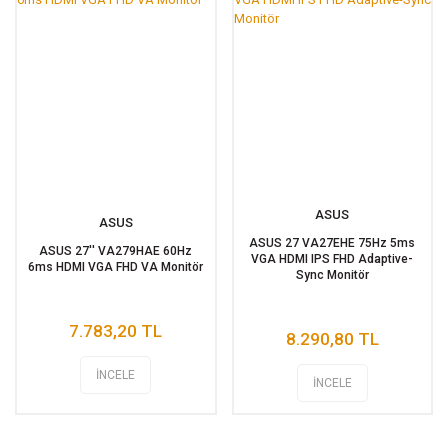
ASUS
ASUS
ASUS 27 VA27EHE 75Hz 5ms
ASUS 27'' VA279HAE 60Hz
VGA HDMI IPS FHD Adaptive-
6ms HDMI VGA FHD VA Monitör
Sync Monitör
7.783,20 TL
8.290,80 TL
İNCELE
İNCELE