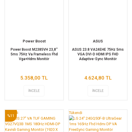
Power Boost
ASUS
Power Boost M2385VH 23,8''
ASUS 23.8 VA24EHE 75Hz 5ms
5ms 75Hz Va Frameless Fhd
VGA DVI-D HDMI IPS FHD
Vga+Hdmı Monitör
Adaptive-Sync Monitör
5.358,00 TL
4.624,80 TL
İNCELE
İNCELE
Tükendi
Tükendi
%11