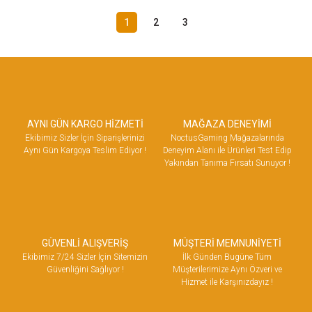
1
2
3
AYNI GÜN KARGO HİZMETİ
MAĞAZA DENEYİMİ
Ekibimiz Sizler İçin Siparişlerinizi
NoctusGaming Mağazalarında
Aynı Gün Kargoya Teslim Ediyor !
Deneyim Alanı ile Ürünleri Test Edip
Yakından Tanıma Fırsatı Sunuyor !
GÜVENLİ ALIŞVERİŞ
MÜŞTERİ MEMNUNİYETİ
Ekibimiz 7/24 Sizler İçin Sitemizin
İlk Günden Bugüne Tüm
Güvenliğini Sağlıyor !
Müşterilerimize Aynı Özveri ve
Hizmet ile Karşınızdayız !