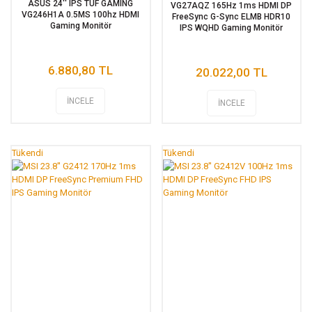
ASUS 24'' IPS TUF GAMING
VG27AQZ 165Hz 1ms HDMI DP
VG246H1A 0.5MS 100hz HDMI
FreeSync G-Sync ELMB HDR10
Gaming Monitör
IPS WQHD Gaming Monitör
6.880,80 TL
20.022,00 TL
İNCELE
İNCELE
Tükendi
Tükendi