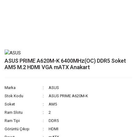
ASUS PRIME A620M-K 6400MHz(OC) DDR5 Soket
AM5 M.2 HDMI VGA mATX Anakart
Marka
ASUS
Stok Kodu
ASUS PRIME A620M-K
Soket
AM5
Ram Slotu
2
Ram Tipi
DDR5
Görüntü Çıkışı
HDMI