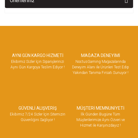
Önerileriniz
AYNI GÜN KARGO HİZMETİ
MAĞAZA DENEYİMİ
Ekibimiz Sizler İçin Siparişlerinizi
NoctusGaming Mağazalarında
Aynı Gün Kargoya Teslim Ediyor !
Deneyim Alanı ile Ürünleri Test Edip
Yakından Tanıma Fırsatı Sunuyor !
GÜVENLİ ALIŞVERİŞ
MÜŞTERİ MEMNUNİYETİ
Ekibimiz 7/24 Sizler İçin Sitemizin
İlk Günden Bugüne Tüm
Güvenliğini Sağlıyor !
Müşterilerimize Aynı Özveri ve
Hizmet ile Karşınızdayız !