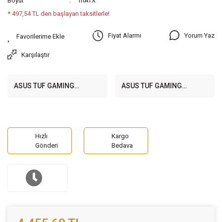
Boyut
mATX
* 497,54 TL den başlayan taksitlerle!
Yorum Yaz
Fiyat Alarmı
Karşılaştır
ASUS TUF GAMING
ASUS TUF GAMING
A620M-PLUS
A620M-PLUS WIFI
6400MHz(OC) DDR5 Soket
6400MHz(OC) DDR5 Soket
AM5 M.2 HDMI VGA mATX
AM5 M.2 HDMI VGA mATX
Anakart
Anakart
Hızlı
Kargo
Gönderi
Bedava