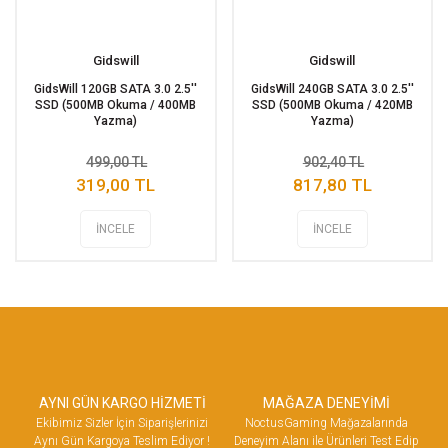
Gidswill
Gidswill
GidsWill 120GB SATA 3.0 2.5''
GidsWill 240GB SATA 3.0 2.5''
SSD (500MB Okuma / 400MB
SSD (500MB Okuma / 420MB
Yazma)
Yazma)
499,00 TL
902,40 TL
319,00 TL
817,80 TL
İNCELE
İNCELE
AYNI GÜN KARGO HİZMETİ
MAĞAZA DENEYİMİ
Ekibimiz Sizler İçin Siparişlerinizi
NoctusGaming Mağazalarında
Aynı Gün Kargoya Teslim Ediyor !
Deneyim Alanı ile Ürünleri Test Edip