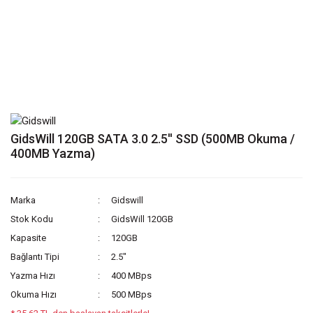
GidsWill 120GB SATA 3.0 2.5'' SSD (500MB Okuma /
400MB Yazma)
Marka
Gidswill
Stok Kodu
GidsWill 120GB
Kapasite
120GB
Bağlantı Tipi
2.5"
Yazma Hızı
400 MBps
Okuma Hızı
500 MBps