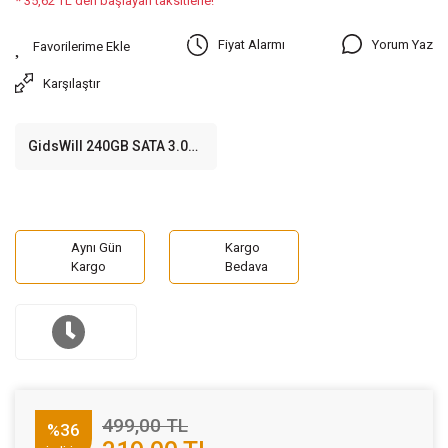
* 35,62 TL den başlayan taksitlerle!
Yorum Yaz
Fiyat Alarmı
Karşılaştır
GidsWill 240GB SATA 3.0
2.5'' SSD (500MB Okuma /
420MB Yazma)
Aynı Gün
Kargo
Kargo
Bedava
499,00 TL
%36