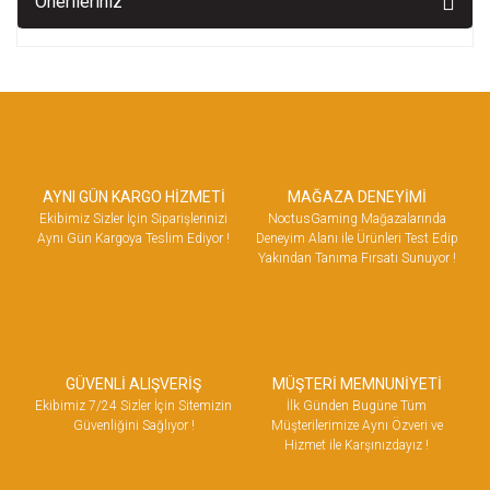
Önerileriniz
AYNI GÜN KARGO HİZMETİ
MAĞAZA DENEYİMİ
Ekibimiz Sizler İçin Siparişlerinizi
NoctusGaming Mağazalarında
Aynı Gün Kargoya Teslim Ediyor !
Deneyim Alanı ile Ürünleri Test Edip
Yakından Tanıma Fırsatı Sunuyor !
GÜVENLİ ALIŞVERİŞ
MÜŞTERİ MEMNUNİYETİ
Ekibimiz 7/24 Sizler İçin Sitemizin
İlk Günden Bugüne Tüm
Güvenliğini Sağlıyor !
Müşterilerimize Aynı Özveri ve
Hizmet ile Karşınızdayız !