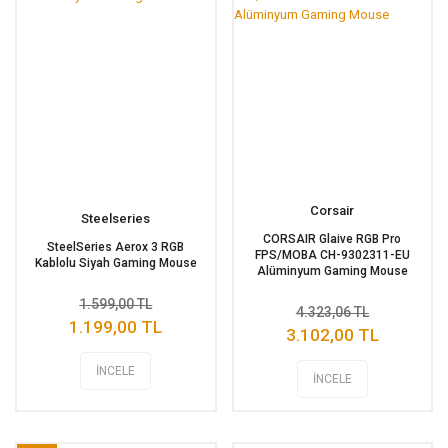
Corsair
Steelseries
CORSAIR Glaive RGB Pro
SteelSeries Aerox 3 RGB
FPS/MOBA CH-9302311-EU
Kablolu Siyah Gaming Mouse
Alüminyum Gaming Mouse
1.599,00 TL
4.323,06 TL
1.199,00 TL
3.102,00 TL
İNCELE
İNCELE