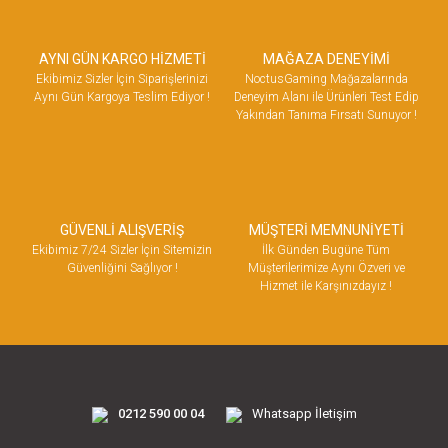
AYNI GÜN KARGO HİZMETİ
MAĞAZA DENEYİMİ
Ekibimiz Sizler İçin Siparişlerinizi
NoctusGaming Mağazalarında
Aynı Gün Kargoya Teslim Ediyor !
Deneyim Alanı ile Ürünleri Test Edip
Yakından Tanıma Fırsatı Sunuyor !
GÜVENLİ ALIŞVERİŞ
MÜŞTERİ MEMNUNİYETİ
Ekibimiz 7/24 Sizler İçin Sitemizin
İlk Günden Bugüne Tüm
Güvenliğini Sağlıyor !
Müşterilerimize Aynı Özveri ve
Hizmet ile Karşınızdayız !
0212 590 00 04
Whatsapp İletişim