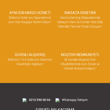
AYNI GÜN KARGO HİZMETİ
MAĞAZA DENEYİMİ
Ekibimiz Sizler İçin Siparişlerinizi
NoctusGaming Mağazalarında
Aynı Gün Kargoya Teslim Ediyor !
Deneyim Alanı ile Ürünleri Test Edip
Yakından Tanıma Fırsatı Sunuyor !
GÜVENLİ ALIŞVERİŞ
MÜŞTERİ MEMNUNİYETİ
Ekibimiz 7/24 Sizler İçin Sitemizin
İlk Günden Bugüne Tüm
Güvenliğini Sağlıyor !
Müşterilerimize Aynı Özveri ve
Hizmet ile Karşınızdayız !
0212 590 00 04
Whatsapp İletişim
FIRSATLARI KAÇIRMA