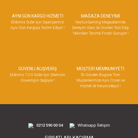
AYNI GÜN KARGO HİZMETİ
MAĞAZA DENEYİMİ
Ekibimiz Sizler İçin Siparişlerinizi
NoctusGaming Mağazalarında
Aynı Gün Kargoya Teslim Ediyor !
Deneyim Alanı ile Ürünleri Test Edip
Yakından Tanıma Fırsatı Sunuyor !
GÜVENLİ ALIŞVERİŞ
MÜŞTERİ MEMNUNİYETİ
Ekibimiz 7/24 Sizler İçin Sitemizin
İlk Günden Bugüne Tüm
Güvenliğini Sağlıyor !
Müşterilerimize Aynı Özveri ve
Hizmet ile Karşınızdayız !
0212 590 00 04
Whatsapp İletişim
FIRSATLARI KAÇIRMA