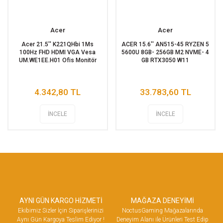
Acer
Acer
Acer 21.5'' K221QHbi 1Ms
ACER 15.6'' AN515-45 RYZEN 5
100Hz FHD HDMI VGA Vesa
5600U 8GB- 256GB M2 NVME- 4
UM.WE1EE.H01 Ofis Monitör
GB RTX3050 W11
4.342,80 TL
33.783,60 TL
İNCELE
İNCELE
AYNI GÜN KARGO HİZMETİ
MAĞAZA DENEYİMİ
Ekibimiz Sizler İçin Siparişlerinizi
NoctusGaming Mağazalarında
Aynı Gün Kargoya Teslim Ediyor !
Deneyim Alanı ile Ürünleri Test Edip