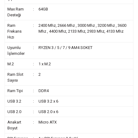
Max Ram
:
64GB
Desteği
Ram
:
2400 Mhz, 2666 Mhz , 3000 Mhz , 3200 Mhz , 3600
Frekans
Mhz , 4400 Mhz, 2133 Mhz, 2933 Mhz, 4133 Mhz
Hızı
Uyumlu
:
RYZEN 3 / 5 / 7 / 9 AM4 SOKET
İşlemciler
M.2
:
1 x M.2
Ram Slot
:
2
Sayısı
Ram Tipi
:
DDR4
USB 3.2
:
USB 3.2 x 6
USB 2.0
:
USB 2.0 x 6
Anakart
:
Micro ATX
Boyut