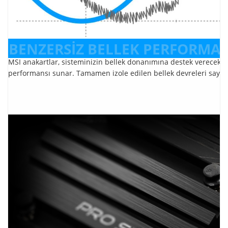
BENZERSİZ BELLEK PERFORMAN
MSI anakartlar, sisteminizin bellek donanımına destek verecek bir
performansı sunar. Tamamen izole edilen bellek devreleri sayes