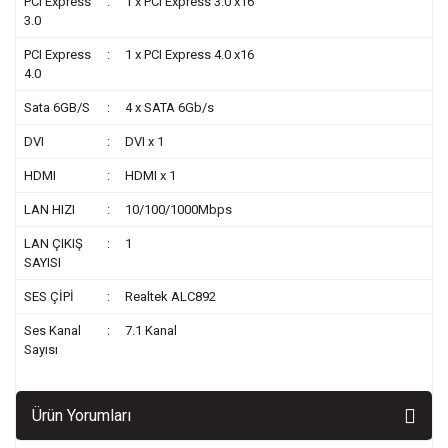
PCI Express
:
1 x PCI Express 3.0 x16
3.0
PCI Express
:
1 x PCI Express 4.0 x16
4.0
Sata 6GB/S
:
4 x SATA 6Gb/s
DVI
:
DVI x 1
HDMI
:
HDMI x 1
LAN HIZI
:
10/100/1000Mbps
LAN ÇIKIŞ
:
1
SAYISI
SES ÇİPİ
:
Realtek ALC892
Ses Kanal
:
7.1 Kanal
Sayısı
Ürün Yorumları