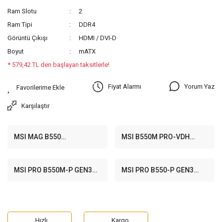
Ram Slotu
2
Ram Tipi
DDR4
Görüntü Çıkışı
HDMI / DVI-D
Boyut
mATX
* 579,42 TL den başlayan taksitlerle!
Yorum Yaz
Fiyat Alarmı
Karşılaştır
MSI MAG B550
MSI B550M PRO-VDH
TOMAHAWK 4866MHz(OC)
4400MHz(OC) DDR4 Soket
DDR4 Soket AM4 M.2 HDMI
AM4 M.2 HDMI DP mATX
DP ATX Anakart
Anakart
MSI PRO B550M-P GEN3
MSI PRO B550-P GEN3
4400(OC) DDR4 Soket AM4
4133(OC) DDR4 Soket AM4
HDMI VGA DVI-D M.2 USB
HDMI VGA DVI-D M.2 USB
3.2 mATX Anakart
3.2 ATX Anakart
Hızlı
Kargo