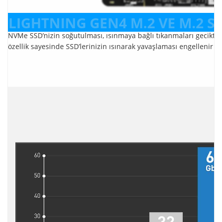
LIGHTNING GEN4 M.2 VE M.2 S
NVMe SSD’nizin soğutulması, ısınmaya bağlı tıkanmaları geciktire
özellik sayesinde SSD’lerinizin ısınarak yavaşlaması engellenir v