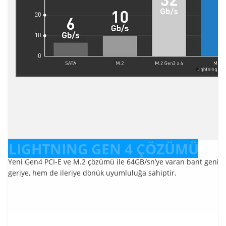
LIGHTNING GEN 4 ÇÖZÜMÜ
Yeni Gen4 PCI-E ve M.2 çözümü ile 64GB/sn’ye varan bant genişl
geriye, hem de ileriye dönük uyumluluğa sahiptir.