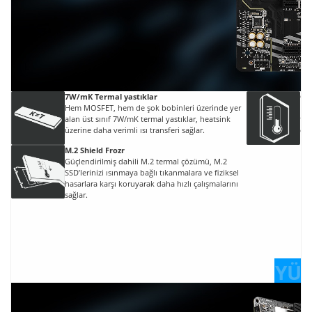
7W/mK Termal yastıklar
Gen
Hem MOSFET, hem de şok bobinleri üzerinde yer
MSI
alan üst sınıf 7W/mK termal yastıklar, heatsink
tas
üzerine daha verimli ısı transferi sağlar.
çal
M.2 Shield Frozr
Güçlendirilmiş dahili M.2 termal çözümü, M.2
SSD’lerinizi ısınmaya bağlı tıkanmalara ve fiziksel
hasarlara karşı koruyarak daha hızlı çalışmalarını
sağlar.
YÜK