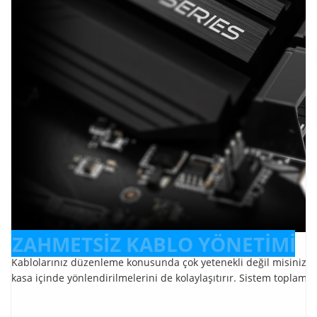
ZAHMETSİZ KABLO YÖNETİMİ
Kablolarınız düzenleme konusunda çok yetenekli değil misiniz? 
kasa içinde yönlendirilmelerini de kolaylaşıtırır. Sistem toplamay