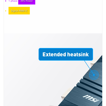
1 phase
APU Power
Digital PWM IC