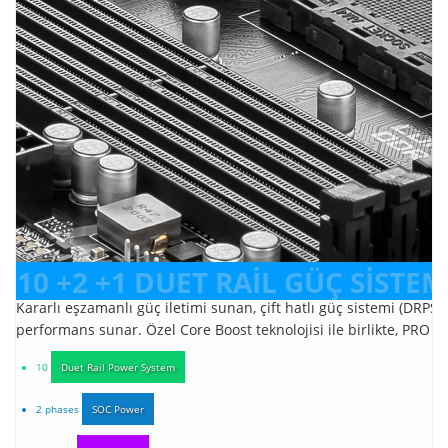
10 +2 +1 DUET RAİL GÜÇ SİSTEM
Kararlı eşzamanlı güç iletimi sunan, çift hatlı güç sistemi (DRP
performans sunar. Özel Core Boost teknolojisi ile birlikte, PRO ser
10
Duet Rail Power System
2 phases
SOC Power