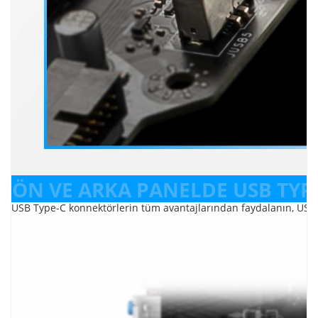
ÖN VE ARKA PANELDE USB TYP
USB Type-C konnektörlerin tüm avantajlarından faydalanın, USB c