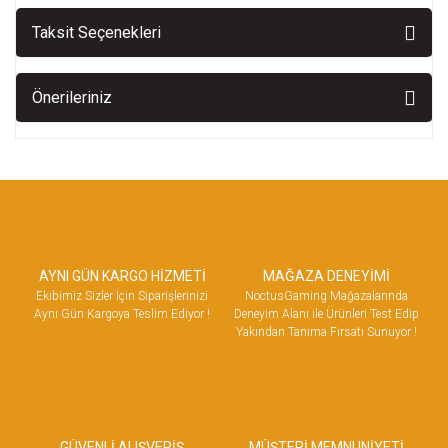
Taksit Seçenekleri
Önerileriniz
AYNI GÜN KARGO HİZMETİ
MAĞAZA DENEYİMİ
Ekibimiz Sizler İçin Siparişlerinizi
NoctusGaming Mağazalarında
Aynı Gün Kargoya Teslim Ediyor !
Deneyim Alanı ile Ürünleri Test Edip
Yakından Tanıma Fırsatı Sunuyor !
GÜVENLİ ALIŞVERİŞ
MÜŞTERİ MEMNUNİYETİ