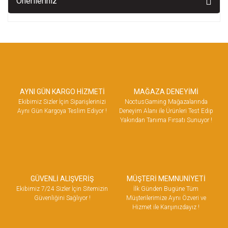
Önerileriniz
AYNI GÜN KARGO HİZMETİ
MAĞAZA DENEYİMİ
Ekibimiz Sizler İçin Siparişlerinizi
NoctusGaming Mağazalarında
Aynı Gün Kargoya Teslim Ediyor !
Deneyim Alanı ile Ürünleri Test Edip
Yakından Tanıma Fırsatı Sunuyor !
GÜVENLİ ALIŞVERİŞ
MÜŞTERİ MEMNUNİYETİ
Ekibimiz 7/24 Sizler İçin Sitemizin
İlk Günden Bugüne Tüm
Güvenliğini Sağlıyor !
Müşterilerimize Aynı Özveri ve
Hizmet ile Karşınızdayız !