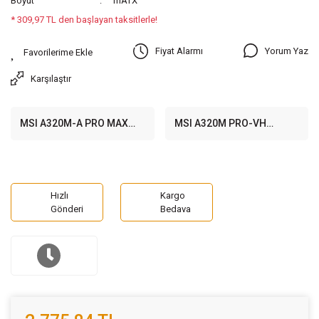
Boyut
mATX
* 309,97 TL den başlayan taksitlerle!
Yorum Yaz
Fiyat Alarmı
Karşılaştır
MSI A320M-A PRO MAX
MSI A320M PRO-VH
3200MHz(OC) DDR4 Soket
3200MHz(OC) DDR4 Soket
AM4 M.2 HDMI DVI mATX
AM4 HDMI D-Sub mATX
Anakart
Anakart
Hızlı
Kargo
Gönderi
Bedava