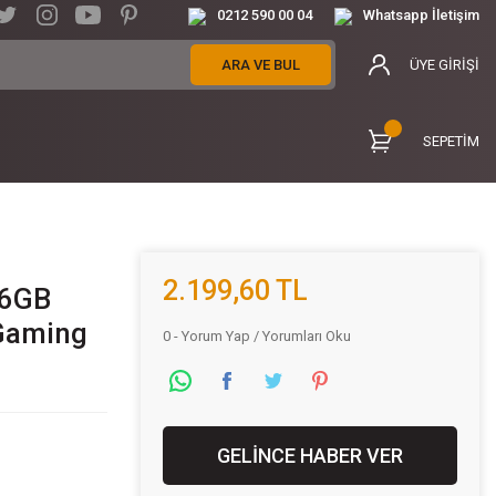
0212 590 00 04
Whatsapp İletişim
ARA VE BUL
ÜYE GİRİŞİ
SEPETİM
2.199,60 TL
16GB
Gaming
0 - Yorum Yap / Yorumları Oku
GELİNCE HABER VER