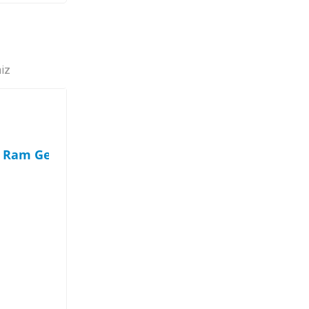
niz
 Ram Genel Özellikler