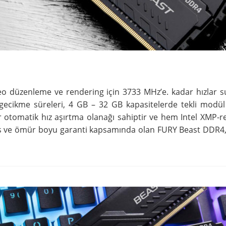
 düzenleme ve rendering için 3733 MHz’e. kadar hızlar s
gecikme süreleri, 4 GB – 32 GB kapasitelerde tekli modü
r otomatik hız aşırtma olanağı sahiptir ve hem Intel XMP-
miş ve ömür boyu garanti kapsamında olan FURY Beast DDR4, I