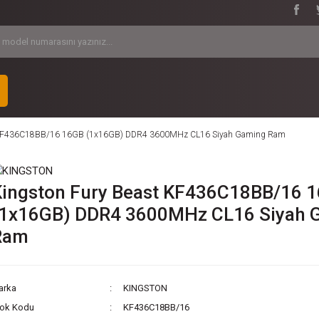
 KF436C18BB/16 16GB (1x16GB) DDR4 3600MHz CL16 Siyah Gaming Ram
Kingston Fury Beast KF436C18BB/16 
(1x16GB) DDR4 3600MHz CL16 Siyah 
Ram
arka
KINGSTON
tok Kodu
KF436C18BB/16