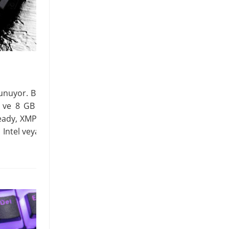
unuyor. Bu uygun maliyetli yükseltme
l ve 8 GB – 128 GB kapasitelerde set
ready, XMP Certified hem de Ready for
ntel veya AMD tabanlı sisteminiz için