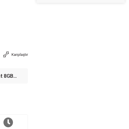
Karşılaştır
st 8GB
m