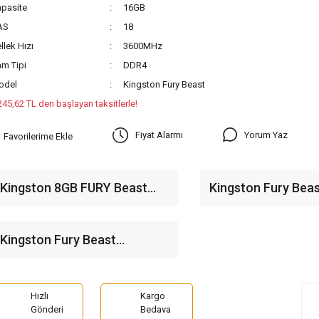
pasite
16GB
AS
18
llek Hızı
3600MHz
m Tipi
DDR4
odel
Kingston Fury Beast
245,62 TL den başlayan taksitlerle!
Yorum Yaz
Fiyat Alarmı
Kingston 8GB FURY Beast
Kingston Fury Bea
RGB 3200 MHz CL16 DDR4
DDR4 3600Mhz Ra
Single Kit Ram
KF436C17BB/8
Kingston Fury Beast
KF432C16BB1/16 16GB
(1x16GB) DDR4 3200MHz
CL16 Siyah Gaming Ram
Hızlı
Kargo
Gönderi
Bedava