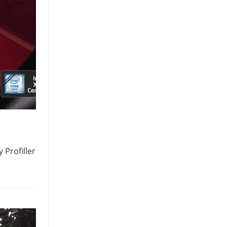
Profillerini 3733MHz hızlara ulaşacak