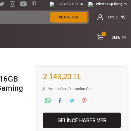
0212 590 00 04
Whatsapp İletişim
ARA VE BUL
ÜYE GİRİŞİ
SEPETİM
2.143,20 TL
 16GB
Gaming
0 - Yorum Yap / Yorumları Oku
GELİNCE HABER VER