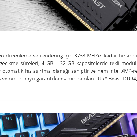
 düzenleme ve rendering için 3733 MHz’e. kadar hızlar s
gecikme süreleri, 4 GB – 32 GB kapasitelerde tekli modü
r otomatik hız aşırtma olanağı sahiptir ve hem Intel XMP-
miş ve ömür boyu garanti kapsamında olan FURY Beast DDR4, I