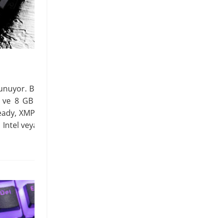
unuyor. Bu uygun maliyetli yükseltme
l ve 8 GB – 128 GB kapasitelerde set
ready, XMP Certified hem de Ready for
ntel veya AMD tabanlı sisteminiz için