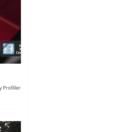
Profillerini 3733MHz hızlara ulaşacak