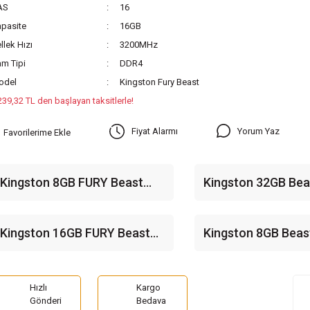
AS
16
pasite
16GB
llek Hızı
3200MHz
m Tipi
DDR4
odel
Kingston Fury Beast
239,32 TL den başlayan taksitlerle!
Yorum Yaz
Fiyat Alarmı
Kingston 8GB FURY Beast
Kingston 32GB Bea
RGB 3200 MHz CL16 DDR4
3200mhz CL16 DD
Single Kit Ram
(KF432C16BB/32T
Kingston 16GB FURY Beast
Kingston 8GB Beas
RGB 3200Mhz CL16 DDR4
3200mhz CL16 DD
Single Kit Ram
(KF432C16BB/8TR
Hızlı
Kargo
Gönderi
Bedava