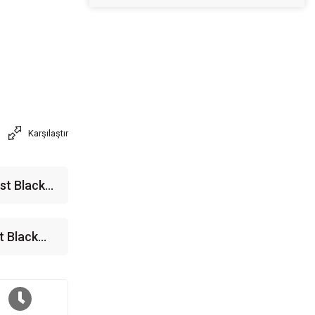
Karşılaştır
st Black
R4 Ram
R)
t Black
R4 Ram
)