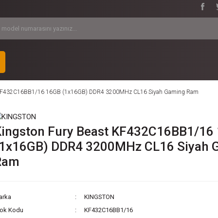
t KF432C16BB1/16 16GB (1x16GB) DDR4 3200MHz CL16 Siyah Gaming Ram
Kingston Fury Beast KF432C16BB1/16
(1x16GB) DDR4 3200MHz CL16 Siyah 
Ram
arka
KINGSTON
tok Kodu
KF432C16BB1/16