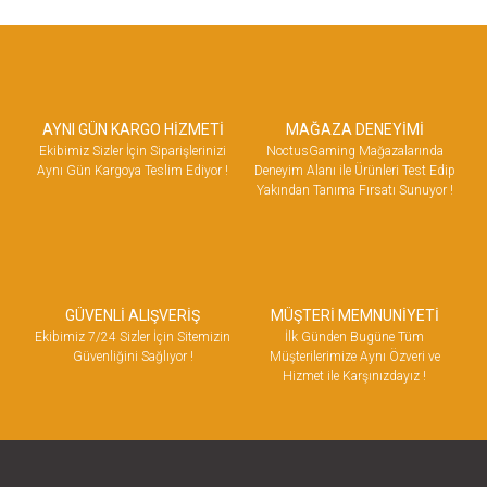
AYNI GÜN KARGO HİZMETİ
MAĞAZA DENEYİMİ
Ekibimiz Sizler İçin Siparişlerinizi
NoctusGaming Mağazalarında
Aynı Gün Kargoya Teslim Ediyor !
Deneyim Alanı ile Ürünleri Test Edip
Yakından Tanıma Fırsatı Sunuyor !
GÜVENLİ ALIŞVERİŞ
MÜŞTERİ MEMNUNİYETİ
Ekibimiz 7/24 Sizler İçin Sitemizin
İlk Günden Bugüne Tüm
Güvenliğini Sağlıyor !
Müşterilerimize Aynı Özveri ve
Hizmet ile Karşınızdayız !