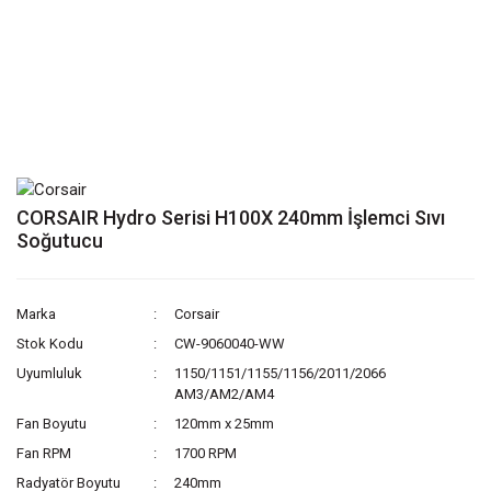
CORSAIR Hydro Serisi H100X 240mm İşlemci Sıvı
Soğutucu
Marka
Corsair
Stok Kodu
CW-9060040-WW
Uyumluluk
1150/1151/1155/1156/2011/2066
AM3/AM2/AM4
Fan Boyutu
120mm x 25mm
Fan RPM
1700 RPM
Radyatör Boyutu
240mm