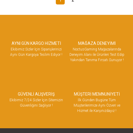
AYNI GÜN KARGO HİZMETİ
MAĞAZA DENEYİMİ
Ekibimiz Sizler İçin Siparişlerinizi
NoctusGaming Mağazalarında
Aynı Gün Kargoya Teslim Ediyor !
Deneyim Alanı ile Ürünleri Test Edip
Yakından Tanıma Fırsatı Sunuyor !
GÜVENLİ ALIŞVERİŞ
MÜŞTERİ MEMNUNİYETİ
Ekibimiz 7/24 Sizler İçin Sitemizin
İlk Günden Bugüne Tüm
Güvenliğini Sağlıyor !
Müşterilerimize Aynı Özveri ve
Hizmet ile Karşınızdayız !