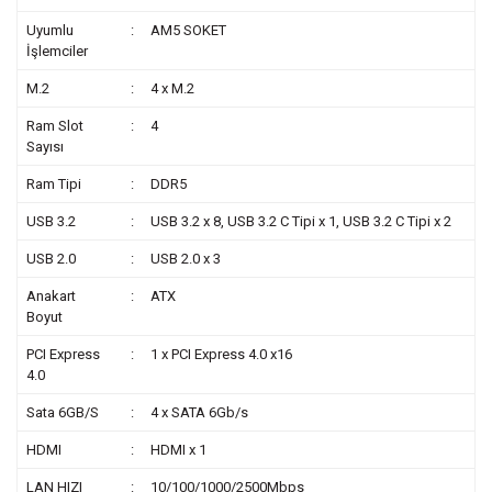
Uyumlu
:
AM5 SOKET
İşlemciler
M.2
:
4 x M.2
Ram Slot
:
4
Sayısı
Ram Tipi
:
DDR5
USB 3.2
:
USB 3.2 x 8, USB 3.2 C Tipi x 1, USB 3.2 C Tipi x 2
USB 2.0
:
USB 2.0 x 3
Anakart
:
ATX
Boyut
PCI Express
:
1 x PCI Express 4.0 x16
4.0
Sata 6GB/S
:
4 x SATA 6Gb/s
HDMI
:
HDMI x 1
LAN HIZI
:
10/100/1000/2500Mbps