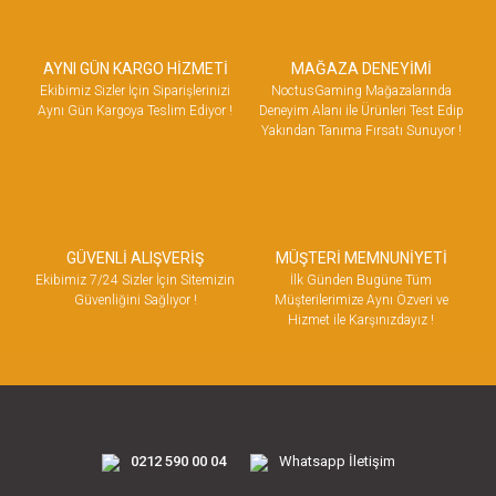
AYNI GÜN KARGO HİZMETİ
MAĞAZA DENEYİMİ
Ekibimiz Sizler İçin Siparişlerinizi
NoctusGaming Mağazalarında
Aynı Gün Kargoya Teslim Ediyor !
Deneyim Alanı ile Ürünleri Test Edip
Yakından Tanıma Fırsatı Sunuyor !
GÜVENLİ ALIŞVERİŞ
MÜŞTERİ MEMNUNİYETİ
Ekibimiz 7/24 Sizler İçin Sitemizin
İlk Günden Bugüne Tüm
Güvenliğini Sağlıyor !
Müşterilerimize Aynı Özveri ve
Hizmet ile Karşınızdayız !
0212 590 00 04
Whatsapp İletişim