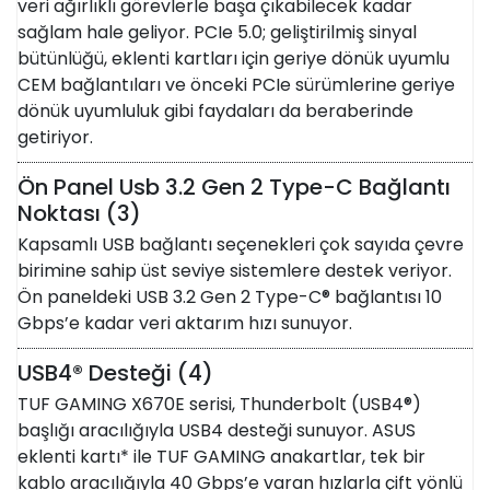
veri ağırlıklı görevlerle başa çıkabilecek kadar
sağlam hale geliyor. PCIe 5.0; geliştirilmiş sinyal
bütünlüğü, eklenti kartları için geriye dönük uyumlu
CEM bağlantıları ve önceki PCIe sürümlerine geriye
dönük uyumluluk gibi faydaları da beraberinde
getiriyor.
Ön Panel Usb 3.2 Gen 2 Type-C Bağlantı
Noktası (3)
Kapsamlı USB bağlantı seçenekleri çok sayıda çevre
birimine sahip üst seviye sistemlere destek veriyor.
Ön paneldeki USB 3.2 Gen 2 Type-C® bağlantısı 10
Gbps’e kadar veri aktarım hızı sunuyor.
USB4® Desteği (4)
TUF GAMING X670E serisi, Thunderbolt (USB4®)
başlığı aracılığıyla USB4 desteği sunuyor. ASUS
eklenti kartı* ile TUF GAMING anakartlar, tek bir
kablo aracılığıyla 40 Gbps’e varan hızlarla çift yönlü