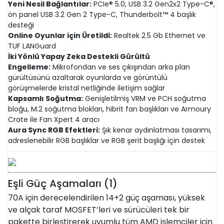
Yeni Nesil Bağlantılar:
PCIe® 5.0, USB 3.2 Gen2x2 Type-C®,
ön panel USB 3.2 Gen 2 Type-C, Thunderbolt™ 4 başlık
desteği
Online Oyunlar için Üretildi:
Realtek 2.5 Gb Ethernet ve
TUF LANGuard
İki Yönlü Yapay Zeka Destekli Gürültü
Engelleme:
Mikrofondan ve ses çıkışından arka plan
gürültüsünü azaltarak oyunlarda ve görüntülü
görüşmelerde kristal netliğinde iletişim sağlar
Kapsamlı Soğutma:
Genişletilmiş VRM ve PCH soğutma
bloğu, M.2 soğutma blokları, hibrit fan başlıkları ve Armoury
Crate ile Fan Xpert 4 aracı
Aura Sync RGB Efektleri:
Şık kenar aydınlatması tasarımı,
adreslenebilir RGB başlıklar ve RGB şerit başlığı için destek
Eşli Güç Aşamaları (1)
70A için derecelendirilen 14+2 güç aşaması, yüksek
ve alçak taraf MOSFET’leri ve sürücüleri tek bir
pakette birleştirerek uyumlu tüm AMD işlemciler için