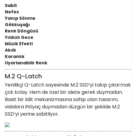
Sabit
Nefes
Yanıp Sönme
Gökkuşağı
Renk Döngüsü
Yıldızlı Gece
Müzik Efekti
Akıllı
Karanlık
Uyarlanabilir Renk
M.2 Q-Latch
Yenilikçi Q-Latch sayesinde M.2 SSD’yi takıp çıkarmak
çok kolay. Hem de özel bir alete gerek duymadan.
Basit bir kilit mekanizmasına sahip olan tasarım,
vidalara ihtiyaç duymadan düzgün bir şekilde M.2
SSD’yi yerine sabitliyor.