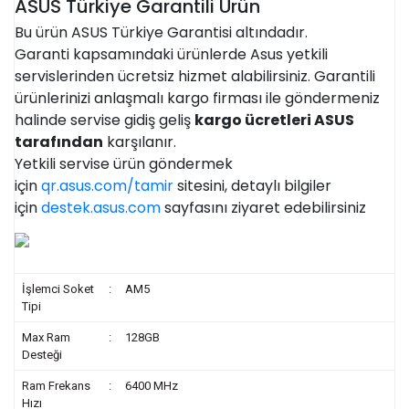
ASUS Türkiye Garantili Ürün
Bu ürün ASUS Türkiye Garantisi altındadır.
Garanti kapsamındaki ürünlerde Asus yetkili
servislerinden ücretsiz hizmet alabilirsiniz. Garantili
ürünlerinizi anlaşmalı kargo firması ile göndermeniz
halinde servise gidiş geliş
kargo ücretleri ASUS
tarafından
karşılanır.
Yetkili servise ürün göndermek
için
qr.asus.com/tamir
sitesini, detaylı bilgiler
için
destek.asus.com
sayfasını ziyaret edebilirsiniz
İşlemci Soket
:
AM5
Tipi
Max Ram
:
128GB
Desteği
Ram Frekans
:
6400 MHz
Hızı