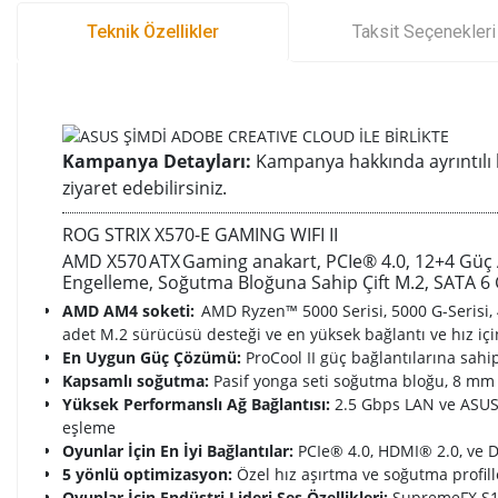
Teknik Özellikler
Taksit Seçenekleri
Kampanya Detayları:
Kampanya hakkında ayrıntılı b
ziyaret edebilirsiniz.
ROG STRIX X570-E GAMING WIFI II
AMD X570 ATX Gaming anakart, PCIe® 4.0, 12+4 Güç Aş
Engelleme, Soğutma Bloğuna Sahip Çift M.2, SATA 6
AMD AM4 soketi:
AMD Ryzen™ 5000 Serisi, 5000 G-Serisi, 40
adet M.2 sürücüsü desteği ve en yüksek bağlantı ve hız i
En Uygun Güç Çözümü:
ProCool II güç bağlantılarına sahi
Kapsamlı soğutma:
Pasif yonga seti soğutma bloğu, 8 mm ı
Yüksek Performanslı Ağ Bağlantısı:
2.5 Gbps LAN ve ASUS L
eşleme
Oyunlar İçin En İyi Bağlantılar:
PCIe® 4.0, HDMI® 2.0, ve Di
5 yönlü optimizasyon:
Özel hız aşırtma ve soğutma profil
Oyunlar İçin Endüstri Lideri Ses Özellikleri:
SupremeFX S12