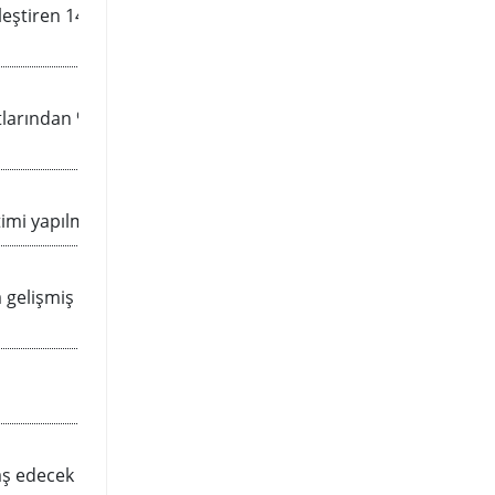
irleştiren 14+4 güç aşamalarından
rtlarından %110’a kadar daha fazla
timi yapılmasını sağlar.
elişmiş bir ısı dağıtımı sağlıyor.
aş edecek yeterli yüzey alanına ve