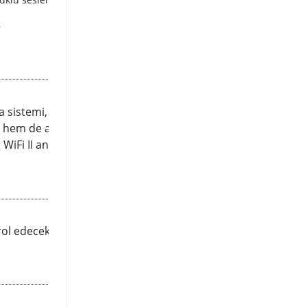
r
sistemi, WiFi 6E, gelişmiş hız
 hem de acemiler için kullanışlı
iFi II anakart, rakiplerin arasından
trol edecek güce sahip olmasını