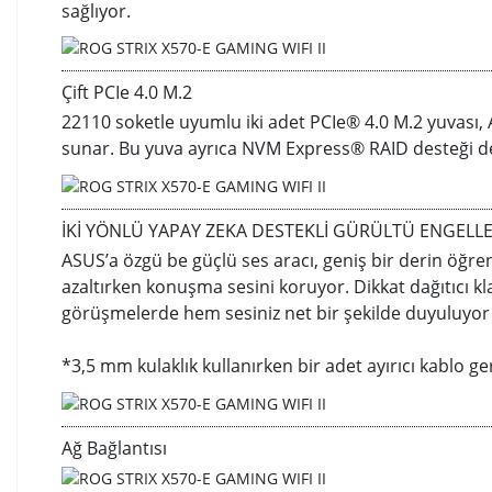
sağlıyor.
Çift PCIe 4.0 M.2
22110 soketle uyumlu iki adet PCIe® 4.0 M.2 yuvası,
sunar. Bu yuva ayrıca NVM Express® RAID desteği de
İKİ YÖNLÜ YAPAY ZEKA DESTEKLİ GÜRÜLTÜ ENGELL
ASUS’a özgü be güçlü ses aracı, geniş bir derin öğr
azaltırken konuşma sesini koruyor. Dikkat dağıtıcı k
görüşmelerde hem sesiniz net bir şekilde duyuluyor 
*3,5 mm kulaklık kullanırken bir adet ayırıcı kablo ger
Ağ Bağlantısı