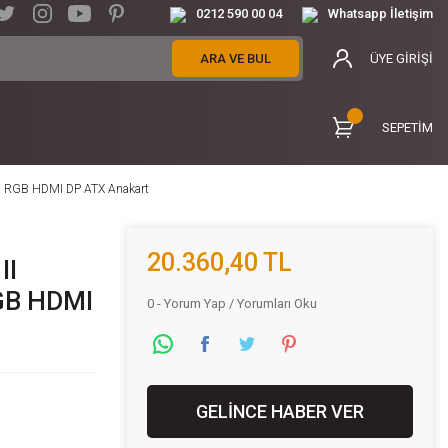
0212 590 00 04
Whatsapp İletişim
ARA VE BUL
ÜYE GİRİŞİ
SEPETİM
 RGB HDMI DP ATX Anakart
20.360,40 TL
II
GB HDMI
0 - Yorum Yap / Yorumları Oku
GELİNCE HABER VER