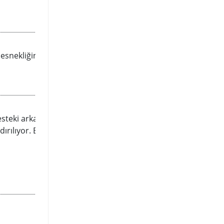
ekliğini ve en hızlı veri aktarımını
esteki arka plan gürültüsünü
dırılıyor. Böylece oyunlarda veya