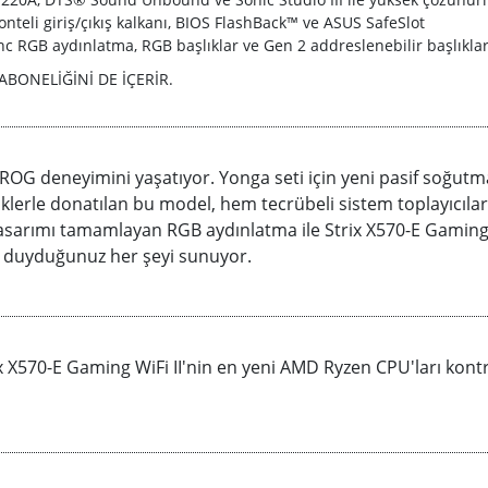
teli giriş/çıkış kalkanı, BIOS FlashBack™ ve ASUS SafeSlot
c RGB aydınlatma, RGB başlıklar ve Gen 2 addreslenebilir başlıkla
G deneyimini yaşatıyor. Yonga seti için yeni pasif soğutma 
klerle donatılan bu model, hem tecrübeli sistem toplayıcılar
tasarımı tamamlayan RGB aydınlatma ile Strix X570-E Gaming W
yaç duyduğunuz her şeyi sunuyor.
rix X570-E Gaming WiFi II'nin en yeni AMD Ryzen CPU'ları kon