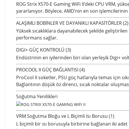
ROG Strix X570-E Gaming WiFi II’deki CPU VRM, yüksek
yararlanıyor. Böylece, AMD’nin en son işlemcilerinin t
ALAŞIMLI BOBİNLER VE DAYANIKLI KAPASİTÖRLER (2)
Yüksek sıcaklıklara dayanabilecek şekilde geliştirile
performans sağlar.
DIGI+ GÜÇ KONTROLÜ (3)
Endüstrinin en iyilerinden biri olan yerleşik Digi+ vo
PROCOOL II GÜÇ BAĞLANTISI (4)
ProCool II soketler, PSU güç hatlarıyla temas için sık
Bağlantının düşük öz direnci, sıcak noktalar oluşmasın
Soğutma Yenilikleri
VRM Soğutma Bloğu ve L Biçimli Isı Borusu (1)
L biçimli bir ısı borusuyla birbirine bağlanan iki ade