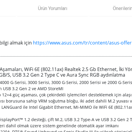
Ürün Yorumları
Önerileri
ilgi almak için
https://www.asus.com/tr/content/asus-offer
amaları, WiFi 6E (802.11ax) Realtek 2.5 Gb Ethernet, İki Yö
 GB/S, USB 3.2 Gen 2 Type C ve Aura Sync RGB aydınlatma
00 G-Serisi, 3000 Serisi, 3000 G-Serisi, 2000 Serisi ve 2000 G-Serisi
çin USB 3.2 Gen 2 ve AMD StoreMI
p 12+4 güç aşaması, çok çekirdekli işlemcileri desteklemek için alaş
sı borusuna sahip VRM soğutma bloğu, iki adet dahili M.2 yuvası v
ANGuard ile Intel Gigabit Ethernet, MI-MIMO ile WiFi 6E (802.11ax)
splayPort™ 1.2 desteği, çift M.2, USB 3.2 Type-A ve USB 3.2 Gen 2 
leri dahil olmak üzere sistem genelinde otomatik ayar imkanı
20A, DTS® Sound Unbound ve Sonic Studio III ile yüksek çözünürl