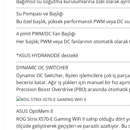
Bağımsız su soğutma kurulumlarına özel olarak ayrı
Su Pompası ve Başlığı
Bu özel başlık, yüksek performanslı PWM veya DC su
4 pimli PWM/DC Fan Başlığı
Her başlık; PWM veya DC fanlarının otomatik olarak t
*ASUS HYDRANODE destekli
DYNAMİC OC SWİTCHER
Dynamic OC Switcher, Ryzen işlemcilere çok iş parçac
becerisi katar. Ağır iş yükleri için manuel bir hız aş
Precision Boost Overdrive (PBO) arasında otomatik g
ASUS OptiMem II
ROG Strix X570-E Gaming WiFi II sahip olduğu dört yu
ölçüde geliştirerek geçişleri ve paraziti azaltıyor. Bu