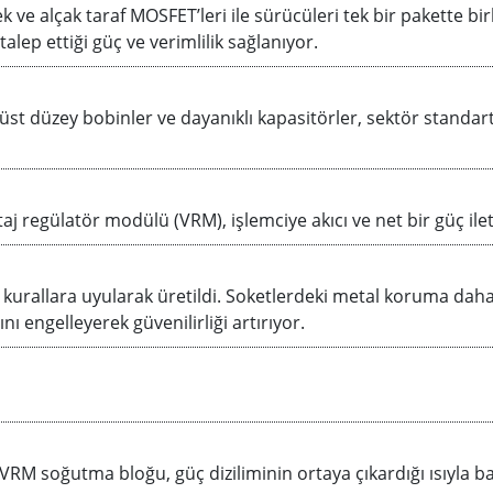
 ve alçak taraf MOSFET’leri ile sürücüleri tek bir pakette b
alep ettiği güç ve verimlilik sağlanıyor.
n üst düzey bobinler ve dayanıklı kapasitörler, sektör standa
ltaj regülatör modülü (VRM), işlemciye akıcı ve net bir güç ile
ı kurallara uyularak üretildi. Soketlerdeki metal koruma daha g
ı engelleyerek güvenilirliği artırıyor.
t VRM soğutma bloğu, güç diziliminin ortaya çıkardığı ısıyla b