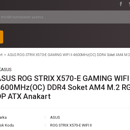
rt
ASUS ROG STRIX X570-E GAMING WIFI II 4600MHz(OC) DDR4 Soket AM4 M.2
ASUS ROG STRIX X570-E GAMING WIFI 
4600MHz(OC) DDR4 Soket AM4 M.2 R
DP ATX Anakart
arka
ASUS
tok Kodu
ROG STRIX X570-E WIFI II