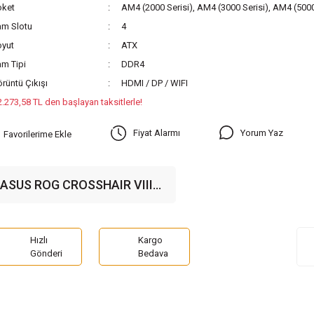
oket
AM4 (2000 Serisi), AM4 (3000 Serisi), AM4 (5000
am Slotu
4
oyut
ATX
m Tipi
DDR4
rüntü Çıkışı
HDMI / DP / WIFI
2.273,58 TL den başlayan taksitlerle!
Yorum Yaz
Fiyat Alarmı
ASUS ROG CROSSHAIR VIII
DARK HERO X570
4800MHz(OC) DDR4 Soket
AM4 RGB WiFi M.2 PCIe 4.0
Hızlı
Kargo
Gönderi
Bedava
ATX Anakart