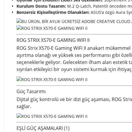
Kurulum Dostu Tasarım:
M.2 Q-Latch, Patentli önceden mon
Benzersiz Kişiselleştirme Olanakları:
ASUS’a özgü Aura Syn
ROG STRIX X570-E GAMING WIFI II
ROG Strix X570-E Gaming WiFi II anakart mükemmel RO
aşırtma olanağı ve yüksek ses performansı gibi özelli
seçeneklerle geliyor. Gelecekten ilham alan estetik 
sıyrılan etkileyici bir oyun sistemi kurmak için ihti
Güç Tasarımı
Dijital güç kontrolü ve bir dizi güç aşaması, ROG St
sağlar.
EŞLİ GÜÇ AŞAMALARI (1)