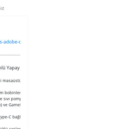
niz
s-adobe-creative-cloud/
adresini
nlü Yapay Zeka Destekli Gürültü
 masaüstü işlemcileri için hazır; iki
ım bobinler ve dayanıklı kapasitörler
e sıvı pompası başlığı
 ve GameFirst V aracılığıyla ağ geçidi
Type-C bağlantı noktası
üklü sesler