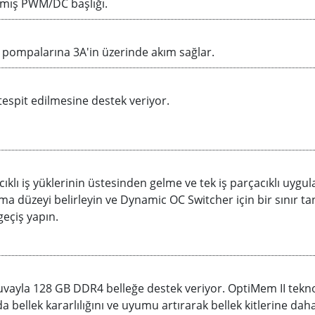
lmış PWM/DC başlığı.
 pompalarına 3A'in üzerinde akım sağlar.
espit edilmesine destek veriyor.
ıklı iş yüklerinin üstesinden gelme ve tek iş parçacıklı uygu
ırtma düzeyi belirleyin ve Dynamic OC Switcher için bir sınır t
eçiş yapın.
vayla 128 GB DDR4 belleğe destek veriyor. OptiMem II teknoloj
 da bellek kararlılığını ve uyumu artırarak bellek kitlerine da