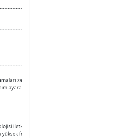
lamaları zahmetsizce çalıştırma
anımlayarak profiliniz ve AMD
isi iletken hattı dizilimini büyük
ha yüksek frekans payı bırakılmasını