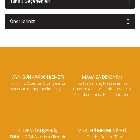
Taksit Seçenekleri
Önerileriniz
AYNI GÜN KARGO HİZMETİ
MAĞAZA DENEYİMİ
Ekibimiz Sizler İçin Siparişlerinizi
NoctusGaming Mağazalarında
Aynı Gün Kargoya Teslim Ediyor !
Deneyim Alanı ile Ürünleri Test Edip
Yakından Tanıma Fırsatı Sunuyor !
GÜVENLİ ALIŞVERİŞ
MÜŞTERİ MEMNUNİYETİ
Ekibimiz 7/24 Sizler İçin Sitemizin
İlk Günden Bugüne Tüm