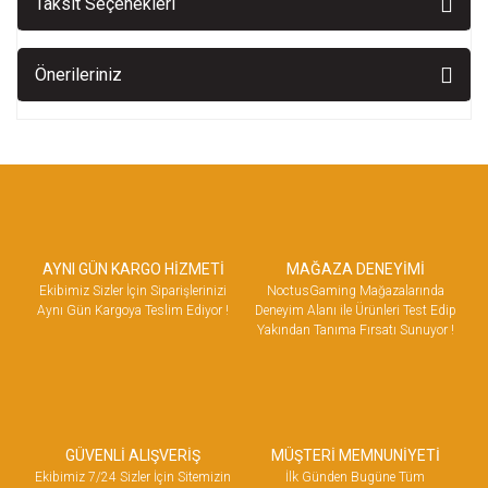
Taksit Seçenekleri
Önerileriniz
AYNI GÜN KARGO HİZMETİ
MAĞAZA DENEYİMİ
Ekibimiz Sizler İçin Siparişlerinizi
NoctusGaming Mağazalarında
Aynı Gün Kargoya Teslim Ediyor !
Deneyim Alanı ile Ürünleri Test Edip
Yakından Tanıma Fırsatı Sunuyor !
GÜVENLİ ALIŞVERİŞ
MÜŞTERİ MEMNUNİYETİ
Ekibimiz 7/24 Sizler İçin Sitemizin
İlk Günden Bugüne Tüm