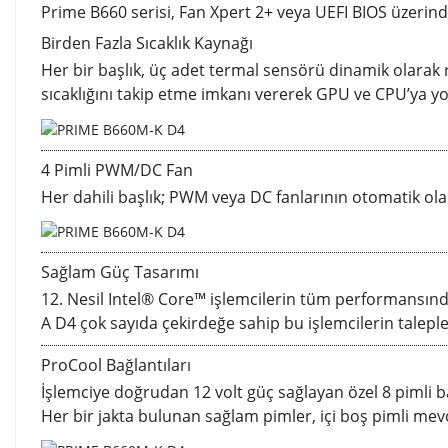
Prime B660 serisi, Fan Xpert 2+ veya UEFI BIOS üzerin
Birden Fazla Sıcaklık Kaynağı
Her bir başlık, üç adet termal sensörü dinamik olarak 
sıcaklığını takip etme imkanı vererek GPU ve CPU’ya y
4 Pimli PWM/DC Fan
Her dahili başlık; PWM veya DC fanlarının otomatik ola
Sağlam Güç Tasarımı
12. Nesil Intel® Core™ işlemcilerin tüm performansınd
A D4 çok sayıda çekirdeğe sahip bu işlemcilerin taleple
ProCool Bağlantıları
İşlemciye doğrudan 12 volt güç sağlayan özel 8 pimli bağ
Her bir jakta bulunan sağlam pimler, içi boş pimli mevc