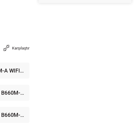
Karşılaştır
-A WIFI
DR4 Soket
 mATX
 B660M-E
et 1700
 Anakart
 B660M-
3MHz(OC)
M.2 HDMI