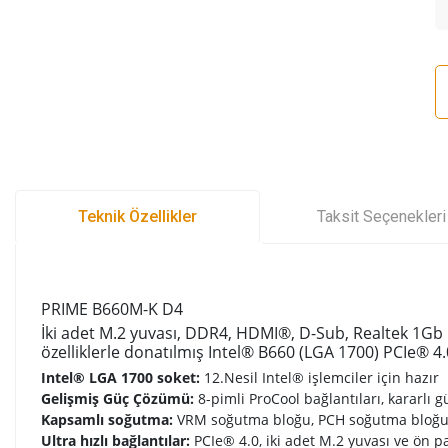
Teknik Özellikler
Taksit Seçenekleri
PRIME B660M-K D4
İki adet M.2 yuvası, DDR4, HDMI®, D-Sub, Realtek 1Gb
özelliklerle donatılmış Intel® B660 (LGA 1700) PCIe® 
Intel® LGA 1700 soket:
12.Nesil Intel® işlemciler için hazır
Gelişmiş Güç Çözümü:
8-pimli ProCool bağlantıları, kararlı g
Kapsamlı soğutma:
VRM soğutma bloğu, PCH soğutma bloğu, h
Ultra hızlı bağlantılar:
PCIe® 4.0, iki adet M.2 yuvası ve ön p