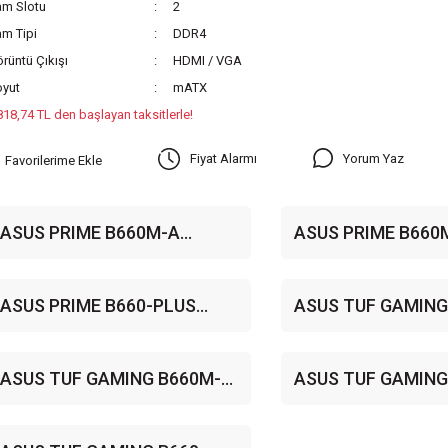
am Slotu
2
m Tipi
DDR4
rüntü Çıkışı
HDMI / VGA
oyut
mATX
818,74 TL den başlayan taksitlerle!
Yorum Yaz
Fiyat Alarmı
ASUS PRIME B660M-A
ASUS PRIME B660M
5333MHz DDR4 Soket 1700
D4 5333MHz(OC) D
M.2 HDMI DP mATX Anakart
1700 M.2 HDMI DP
ASUS PRIME B660-PLUS
ASUS TUF GAMING
Anakart
5066MHz(OC) DDR4 Soket
5333MHz DDR4 Sok
1700 M.2 HDMI DP D-Sub ATX
M.2 HDMI DP mATX
ASUS TUF GAMING B660M-
ASUS TUF GAMING
Anakart
PLUS D4 5333MHz(OC) DDR4
PLUS WIFI D4 533
Soket 1700 M.2 HDMI DP
DDR4 Soket 1700 