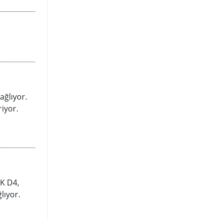
ağlıyor.
riyor.
-K D4,
lıyor.