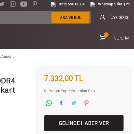
0212 590 00 04
Whatsapp İletişim
ARA VE BUL
ÜYE GİRİŞİ
SEPETİM
 Anakart
7.332,00 TL
DDR4
kart
0 - Yorum Yap / Yorumları Oku
GELİNCE HABER VER