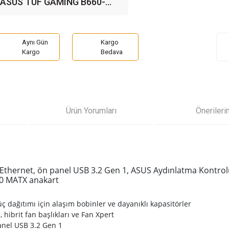
ASUS TUF GAMING B660-
mATX Anakart
DP mATX Anakart
PLUS WIFI 5333MHz(OC)
DDR4 Soket 1700 M.2 HDMI
DP ATX Anakart
Aynı Gün
Kargo
Kargo
Bedava
Ürün Yorumları
Önerileri
 Ethernet, ön panel USB 3.2 Gen 1, ASUS Aydınlatma Kontrol
4.0 MATX anakart
üç dağıtımı için alaşım bobinler ve dayanıklı kapasitörler
ibrit fan başlıkları ve Fan Xpert
anel USB 3.2 Gen 1