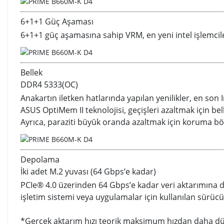
6+1+1 Güç Aşaması
6+1+1 güç aşamasına sahip VRM, en yeni intel işlemciler
Bellek
DDR4 5333(OC)
Anakartın iletken hatlarında yapılan yenilikler, en son In
ASUS OptiMem II teknolojisi, geçişleri azaltmak için bell
Ayrıca, paraziti büyük oranda azaltmak için koruma böl
Depolama
İki adet M.2 yuvası (64 Gbps’e kadar)
PCIe® 4.0 üzerinden 64 Gbps’e kadar veri aktarımına 
işletim sistemi veya uygulamalar için kullanılan sürücül
*Gerçek aktarım hızı teorik maksimum hızdan daha dü