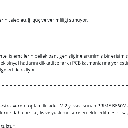
in talep ettiği güç ve verimliliği sunuyor.
tel işlemcilerin bellek bant genişliğine artırılmış bir erişim s
ek sinyal hatlarını dikkatlice farklı PCB katmanlarına yerleşti
geleri de ekliyor.
destek veren toplam iki adet M.2 yuvası sunan PRIME B660M
erde daha hızlı açılış ve yükleme süreleri elde edilmesini sağ
şüktür.