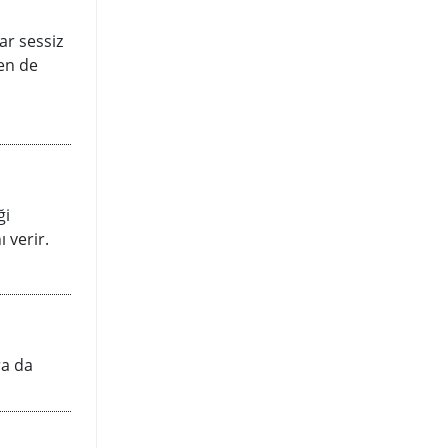
ar sessiz
den de
ği
 verir.
ra da