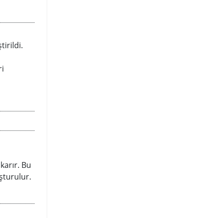
irildi.
ri
karır. Bu
şturulur.