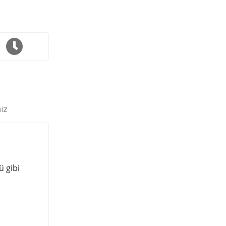
niz
ü gibi