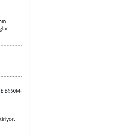
nın
ğlar.
IME B660M-
iriyor.