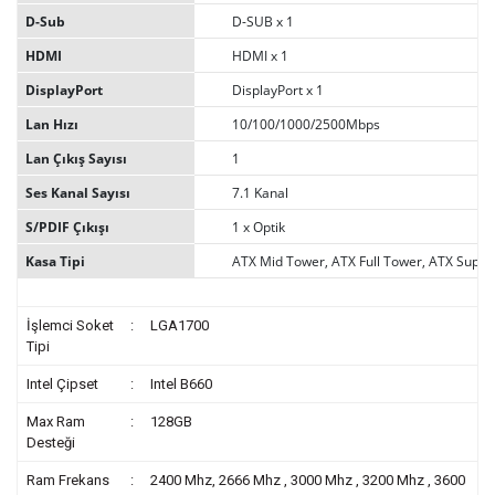
D-Sub
D-SUB x 1
HDMI
HDMI x 1
DisplayPort
DisplayPort x 1
Lan Hızı
10/100/1000/2500Mbps
Lan Çıkış Sayısı
1
Ses Kanal Sayısı
7.1 Kanal
S/PDIF Çıkışı
1 x Optik
Kasa Tipi
ATX Mid Tower, ATX Full Tower, ATX Super
İşlemci Soket
:
LGA1700
Tipi
Intel Çipset
:
Intel B660
Max Ram
:
128GB
Desteği
Ram Frekans
:
2400 Mhz, 2666 Mhz , 3000 Mhz , 3200 Mhz , 3600