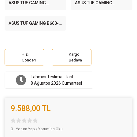
mATX Anakart
mATX Anakart
ASUS TUF GAMING
ASUS TUF GAMING
B660M-PLUS D4
B660M-PLUS WIFI D4
5333MHz(OC) DDR4 Soket
5333MHz(OC) DDR4 Soket
1700 M.2 HDMI DP mATX
1700 M.2 HDMI DP mATX
ASUS TUF GAMING B660-
Anakart
Anakart
PLUS WIFI 5333MHz(OC)
DDR4 Soket 1700 M.2 HDMI
DP ATX Anakart
Hızlı
Kargo
Gönderi
Bedava
Tahmini Teslimat Tarihi:
8 Ağustos 2026 Cumartesi
9.588,00 TL
0 - Yorum Yap / Yorumları Oku