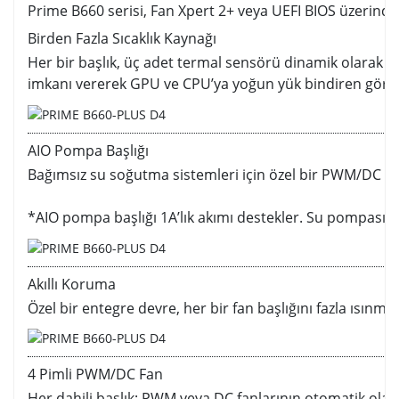
Prime B660 serisi, Fan Xpert 2+ veya UEFI BIOS üzerind
Birden Fazla Sıcaklık Kaynağı
Her bir başlık, üç adet termal sensörü dinamik olarak re
imkanı vererek GPU ve CPU’ya yoğun yük bindiren görev
AIO Pompa Başlığı
Bağımsız su soğutma sistemleri için özel bir PWM/DC baş
*AIO pompa başlığı 1A’lık akımı destekler. Su pompası ve 
Akıllı Koruma
Özel bir entegre devre, her bir fan başlığını fazla ısınma
4 Pimli PWM/DC Fan
Her dahili başlık; PWM veya DC fanlarının otomatik olara