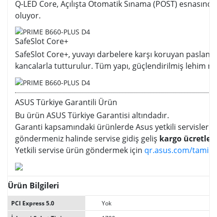
Q-LED Core, Açılışta Otomatik Sınama (POST) esnasında gü
oluyor.
SafeSlot Core+
SafeSlot Core+, yuvayı darbelere karşı koruyan paslanm
kancalarla tutturulur. Tüm yapı, güçlendirilmiş lehim nok
ASUS Türkiye Garantili Ürün
Bu ürün ASUS Türkiye Garantisi altındadır.
Garanti kapsamındaki ürünlerde Asus yetkili servislerinde
göndermeniz halinde servise gidiş geliş
kargo ücretler
Yetkili servise ürün göndermek için
qr.asus.com/tamir
s
Ürün Bilgileri
PCI Express 5.0
Yok