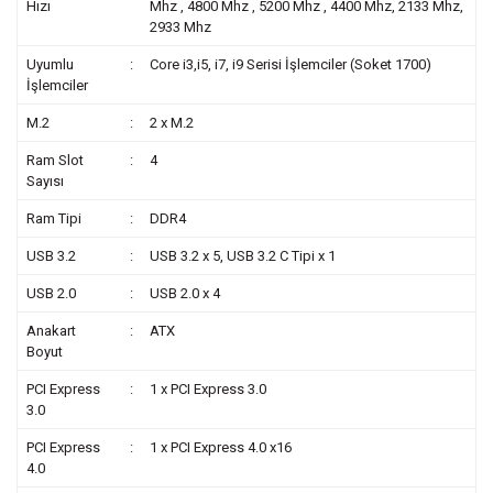
Hızı
Mhz , 4800 Mhz , 5200 Mhz , 4400 Mhz, 2133 Mhz,
2933 Mhz
Uyumlu
:
Core i3,i5, i7, i9 Serisi İşlemciler (Soket 1700)
İşlemciler
M.2
:
2 x M.2
Ram Slot
:
4
Sayısı
Ram Tipi
:
DDR4
USB 3.2
:
USB 3.2 x 5, USB 3.2 C Tipi x 1
USB 2.0
:
USB 2.0 x 4
Anakart
:
ATX
Boyut
PCI Express
:
1 x PCI Express 3.0
3.0
PCI Express
:
1 x PCI Express 4.0 x16
4.0