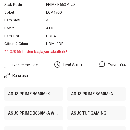
Stok Kodu
PRIME B660 PLUS
Soket
LGA1700
Ram Slotu
4
Boyut
ATX
Ram Tipi
DDR4
Görüntü Çıkışı
HDMI / DP
* 1.070,66 TL den başlayan taksitlerle!
Yorum Yaz
Fiyat Alarmı
Karşılaştır
ASUS PRIME B660M-K
ASUS PRIME B660M-A
5333MHz(OC) DDR4 Soket
5333MHz DDR4 Soket 1700
1700 M.2 HDMI D-Sub
M.2 HDMI DP mATX
mATX Anakart
Anakart
ASUS PRIME B660M-A WIFI
ASUS TUF GAMING
D4 5333MHz(OC) DDR4
B660M-E 5333MHz DDR4
Soket 1700 M.2 HDMI DP
Soket 1700 M.2 HDMI DP