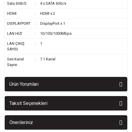
Sata 6GB/S
:
4 x SATA 6Gb/s
HDMI
:
HDMI x 2
DISPLAYPORT
:
DisplayPort x 1
LAN HIZI
:
10/100/1000Mbps
LAN ÇIKIŞ
:
1
SAYISI
Ses Kanal
:
7.1 Kanal
Sayısı
Ürün Yorumları
Taksit Seçenekleri
Önerileriniz