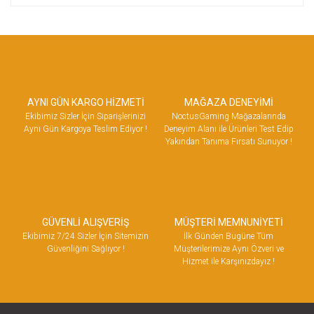
AYNI GÜN KARGO HİZMETİ
MAĞAZA DENEYİMİ
Ekibimiz Sizler İçin Siparişlerinizi
NoctusGaming Mağazalarında
Aynı Gün Kargoya Teslim Ediyor !
Deneyim Alanı ile Ürünleri Test Edip
Yakından Tanıma Fırsatı Sunuyor !
GÜVENLİ ALIŞVERİŞ
MÜŞTERİ MEMNUNİYETİ
Ekibimiz 7/24 Sizler İçin Sitemizin
İlk Günden Bugüne Tüm
Güvenliğini Sağlıyor !
Müşterilerimize Aynı Özveri ve
Hizmet ile Karşınızdayız !