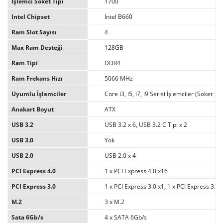
İşlemci Soket Tipi
1700
Intel Chipset
Intel B660
Ram Slot Sayısı
4
Max Ram Desteği
128GB
Ram Tipi
DDR4
Ram Frekans Hızı
5066 MHz
Uyumlu İşlemciler
Core i3, i5, i7, i9 Serisi İşlemciler (Soket 17
Anakart Boyut
ATX
USB 3.2
USB 3.2 x 6, USB 3.2 C Tipi x 2
USB 3.0
Yok
USB 2.0
USB 2.0 x 4
PCI Express 4.0
1 x PCI Express 4.0 x16
PCI Express 3.0
1 x PCI Express 3.0 x1, 1 x PCI Express 3.0 
M.2
3 x M.2
Sata 6Gb/s
4 x SATA 6Gb/s