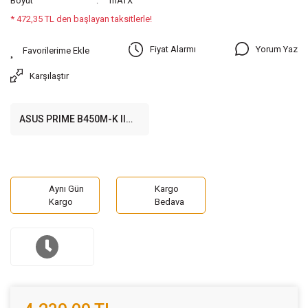
Boyut
mATX
* 472,35 TL den başlayan taksitlerle!
Yorum Yaz
Fiyat Alarmı
Karşılaştır
ASUS PRIME B450M-K II
4400MHz (OC) DDR4
SOKET AM4 D-Sub DVI-D
HDMI M.2 mATX Anakart
Aynı Gün
Kargo
Kargo
Bedava