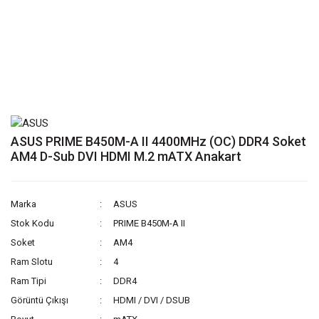
ASUS PRIME B450M-A II 4400MHz (OC) DDR4 Soket
AM4 D-Sub DVI HDMI M.2 mATX Anakart
Marka
ASUS
Stok Kodu
PRIME B450M-A II
Soket
AM4
Ram Slotu
4
Ram Tipi
DDR4
Görüntü Çıkışı
HDMI / DVI / DSUB