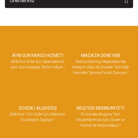
Önerileriniz
AYNI GÜN KARGO HİZMETİ
MAĞAZA DENEYİMİ
Ekibimiz Sizler İçin Siparişlerinizi
NoctusGaming Mağazalarında
Aynı Gün Kargoya Teslim Ediyor !
Deneyim Alanı ile Ürünleri Test Edip
Yakından Tanıma Fırsatı Sunuyor !
GÜVENLİ ALIŞVERİŞ
MÜŞTERİ MEMNUNİYETİ
Ekibimiz 7/24 Sizler İçin Sitemizin
İlk Günden Bugüne Tüm
Güvenliğini Sağlıyor !
Müşterilerimize Aynı Özveri ve
Hizmet ile Karşınızdayız !