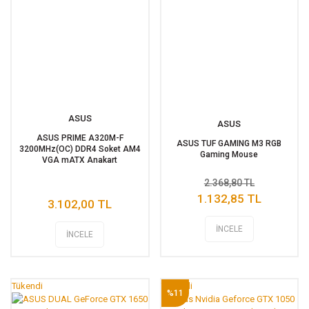
ASUS
ASUS
ASUS PRIME A320M-F
ASUS TUF GAMING M3 RGB
3200MHz(OC) DDR4 Soket AM4
Gaming Mouse
VGA mATX Anakart
2.368,80 TL
1.132,85 TL
3.102,00 TL
İNCELE
İNCELE
Tükendi
Tükendi
%11