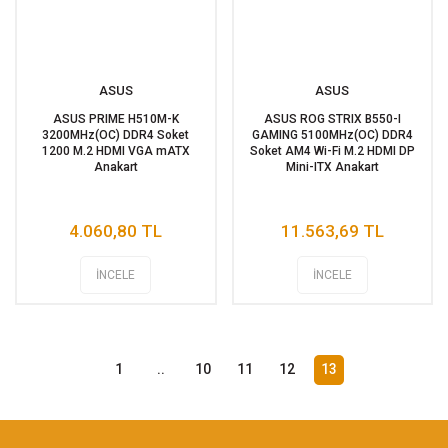
ASUS
ASUS
ASUS PRIME H510M-K
ASUS ROG STRIX B550-I
3200MHz(OC) DDR4 Soket
GAMING 5100MHz(OC) DDR4
1200 M.2 HDMI VGA mATX
Soket AM4 Wi-Fi M.2 HDMI DP
Anakart
Mini-ITX Anakart
4.060,80 TL
11.563,69 TL
İNCELE
İNCELE
1
..
10
11
12
13