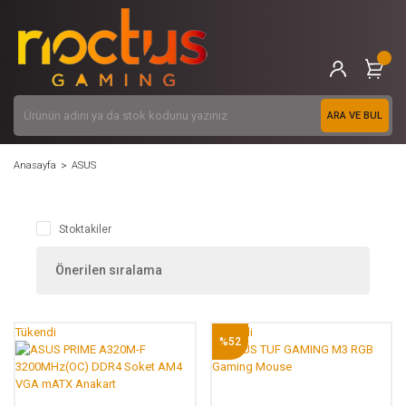
ARA VE BUL
Anasayfa
ASUS
Stoktakiler
Tükendi
Tükendi
%52