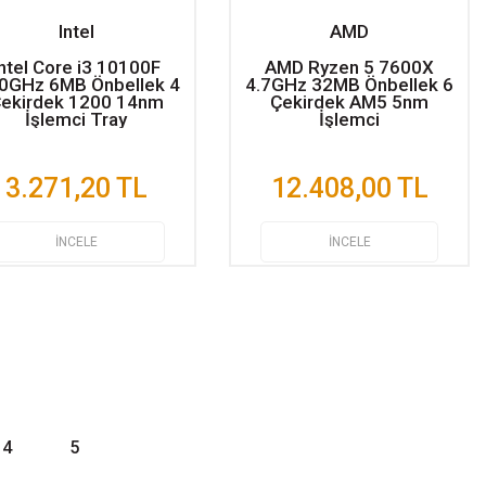
Intel
AMD
Intel Core i3 10100F
AMD Ryzen 5 7600X
60GHz 6MB Önbellek 4
4.7GHz 32MB Önbellek 6
ekirdek 1200 14nm
Çekirdek AM5 5nm
İşlemci Tray
İşlemci
3.271,20 TL
12.408,00 TL
İNCELE
İNCELE
4
5