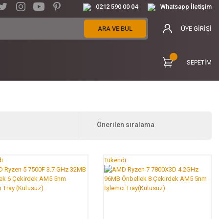
0212 590 00 04
Whatsapp İletişim
ARA VE BUL
ÜYE GİRİŞİ
SEPETİM
i
Tükendi