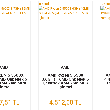
Tükendi
Tükend
AMD
AMD
EN 5 5600X
AMD Ryzen 5 5500
A
MB Önbellek 6
3.6GHz 16MB Önbellek 6
4.
 AM4 7nm MPK
Çekirdek AM4 7nm MPK
1
şlemci
İşlemci
7,51 TL
4.512,00 TL