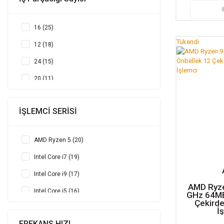
16 (25)
Tükendi
12 (18)
24 (15)
20 (11)
32 (9)
İŞLEMCİ SERİSİ
8 (7)
28 (3)
AMD Ryzen 5 (20)
64 (2)
Intel Core i7 (19)
2 (1)
Intel Core i9 (17)
4 (1)
AMD Ryze
Intel Core i5 (16)
GHz 64MB
48 (1)
Çekird
AMD Ryzen 7 (12)
İ
FREKANS HIZI