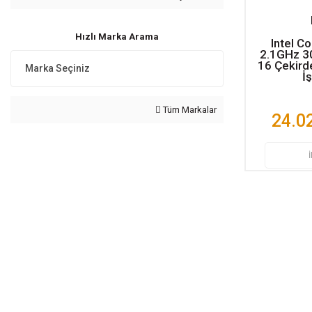
6.2Ghz (1)
Hızlı Marka Arama
Intel C
2.1GHz 3
16 Çekir
İ
Tüm Markalar
24.0