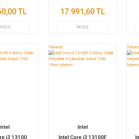
60,00 TL
17.991,60 TL
İNCELE
İNCELE
Tükendi
Tükend
Intel
Intel
ore i3 13100
Intel Core i3 13100F
I