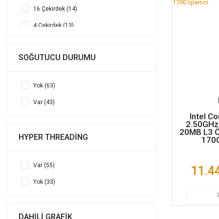
16 Çekirdek (14)
4 Çekirdek (13)
10 Çekirdek (7)
SOĞUTUCU DURUMU
12 Çekirdek (6)
24 Çekirdek (6)
Yok (63)
14 Çekirdek (3)
Var (43)
20 Çekirdek (2)
Intel C
2.50GHz
32 Çekirdek (2)
20MB L3 Ö
HYPER THREADİNG
1700
2 Çekirdek (1)
Var (55)
11.4
Yok (33)
DAHİLİ GRAFİK