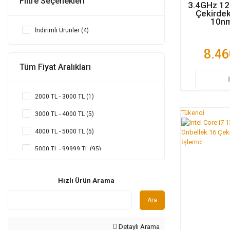
Filtre Seçenekleri
5.2 GHz (8)
3.4GHz 12
2.8 GHz (1)
Çekirde
4.3 GHz (7)
10nm
3.1GHz (1)
İndirimli Ürünler (4)
5.3 GHz (7)
8.46
4.2 GHz (6)
Tüm Fiyat Aralıkları
4.7 GHz (4)
4.6 GHz (3)
2000 TL - 3000 TL (1)
5.5 GHz (3)
Tükendi
3000 TL - 4000 TL (5)
5.8 Ghz (3)
4000 TL - 5000 TL (5)
4.5 GHz (2)
5000 TL - 99999 TL (95)
5.6 Ghz (2)
99999 TL ve üzeri (2)
3.4 GHz (1)
Hızlı Ürün Arama
3.5 GHz (1)
Ara
4.0 GHz (1)
Detaylı Arama
6.0 Ghz (1)