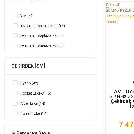
Tükendi
Yok (49)
AMD Radeon Graphics (15)
Intel UHD Graphics 770 (9)
Intel UHD Graphics 730 (6)
Intel UHD Graphics 630 (5)
ÇEKİRDEK İSMİ
Intel UHD Graphics 750 (5)
Intel HD Graphics 610 (1)
Ryzen (42)
AMD RYZ
Rocket Lake-S (15)
3.7GHz 32
Çekirdek
Alder Lake (14)
İ
Comet Lake (14)
7.47
AMD Ryzen Threadripper (3)
İş Parçacığı Sayısı