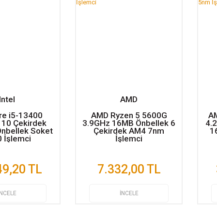
Intel
AMD
ore i5-13400
AMD Ryzen 5 5600G
A
 10 Çekirdek
3.9GHz 16MB Önbellek 6
4.
nbellek Soket
Çekirdek AM4 7nm
1
 İşlemci
İşlemci
49,20 TL
7.332,00 TL
İNCELE
İNCELE