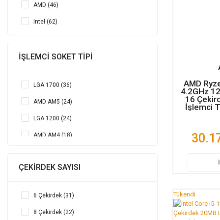
AMD (46)
Intel (62)
İŞLEMCİ SOKET TİPİ
AMD Ryz
LGA 1700 (36)
4.2GHz 1
16 Çeki
AMD AM5 (24)
İşlemci T
LGA 1200 (24)
30.1
AMD AM4 (18)
sTRX4 (2)
ÇEKİRDEK SAYISI
LGA2066 (1)
sWRX8 (1)
Tükendi
6 Çekirdek (31)
8 Çekirdek (22)