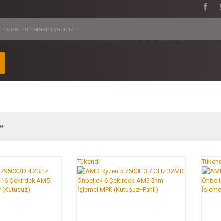
ler
Tükendi
Tükend