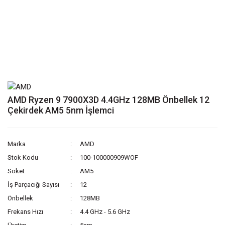
AMD Ryzen 9 7900X3D 4.4GHz 128MB Önbellek 12
Çekirdek AM5 5nm İşlemci
Marka
AMD
Stok Kodu
100-100000909WOF
Soket
AM5
İş Parçacığı Sayısı
12
Önbellek
128MB
Frekans Hızı
4.4 GHz - 5.6 GHz