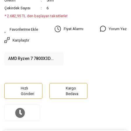
Üretim
5nm
Çekirdek Sayısı
6
* 2.682,95 TL den başlayan taksitlerle!
Yorum Yaz
Fiyat Alarmı
Karşılaştır
AMD Ryzen 7 7800X3D
4.2GHz 96MB Önbellek 8
Çekirdek AM5 5nm İşlemci
Hızlı
Kargo
Gönderi
Bedava