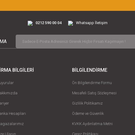
0212 590 00 04
Whatsapp İletişim
RMA
İRMA BİLGİLERİ
BİLGİLENDİRME
uyurular
Ön Bilgilendirme Formu
akkımızda
Mesafeli Satış Sözleşmesi
ariyer
Gizlilik Politikamız
anka Hesapları
Ödeme ve Güvenlik
agazalarımız
KVKK Aydınlatma Metni
ize Ulaşın
Çerez Politikası