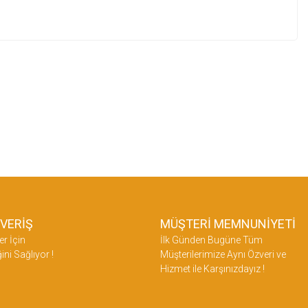
ŞVERİŞ
MÜŞTERİ MEMNUNİYETİ
er İçin
İlk Günden Bugüne Tüm
ini Sağlıyor !
Müşterilerimize Aynı Özveri ve
Hizmet ile Karşınızdayız !