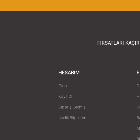
FIRSATLARI KAÇI
HESABIM
F
Giriş
D
Kayıt Ol
H
Sipariş Geçmişi
K
Üyelik Bilgilerim
B
M
B