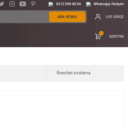
0212 590 00 04
Whatsapp İletişim
ARA VE BUL
ÜYE GİRİŞİ
SEPETİM