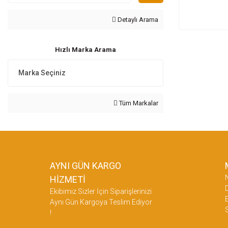
Detaylı Arama
Hızlı Marka Arama
Tüm Markalar
AYNI GÜN KARGO
HİZMETİ
D
Ekibimiz Sizler İçin Siparişlerinizi
E
Aynı Gün Kargoya Teslim Ediyor
!