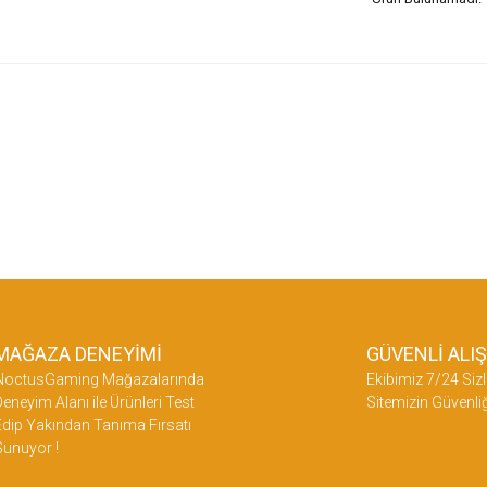
MAĞAZA DENEYİMİ
GÜVENLİ ALI
NoctusGaming Mağazalarında
Ekibimiz 7/24 Sizl
eneyim Alanı ile Ürünleri Test
Sitemizin Güvenliğ
dip Yakından Tanıma Fırsatı
Sunuyor !