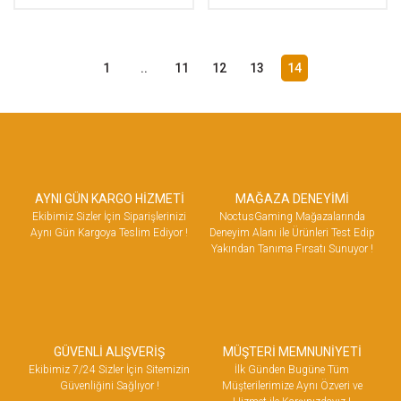
1
..
11
12
13
14
AYNI GÜN KARGO HİZMETİ
MAĞAZA DENEYİMİ
Ekibimiz Sizler İçin Siparişlerinizi
NoctusGaming Mağazalarında
Aynı Gün Kargoya Teslim Ediyor !
Deneyim Alanı ile Ürünleri Test Edip
Yakından Tanıma Fırsatı Sunuyor !
GÜVENLİ ALIŞVERİŞ
MÜŞTERİ MEMNUNİYETİ
Ekibimiz 7/24 Sizler İçin Sitemizin
İlk Günden Bugüne Tüm
Güvenliğini Sağlıyor !
Müşterilerimize Aynı Özveri ve