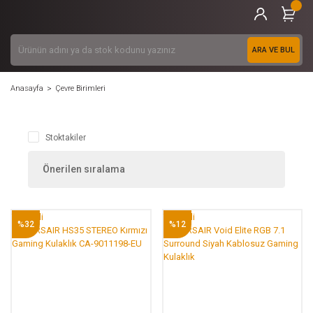
ARA VE BUL
Anasayfa
Çevre Birimleri
Stoktakiler
Tükendi
Tükendi
%32
%12