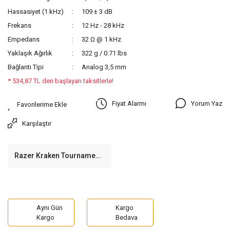
Hassasiyet (1 kHz)
109 ± 3 dB
Frekans
12 Hz - 28 kHz
Empedans
32 Ω @ 1 kHz
Yaklaşık Ağırlık
322 g / 0.71 lbs
Bağlantı Tipi
Analog 3,5 mm
* 534,87 TL den başlayan taksitlerle!
Yorum Yaz
Fiyat Alarmı
Karşılaştır
Razer Kraken Tournament
Edition Yeşil Gaming
Kulaklık
Aynı Gün
Kargo
Kargo
Bedava