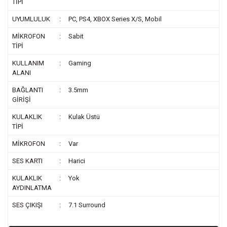
TİPİ
UYUMLULUK
:
PC, PS4, XBOX Series X/S, Mobil
MİKROFON
:
Sabit
TİPİ
KULLANIM
:
Gaming
ALANI
BAĞLANTI
:
3.5mm
GİRİŞİ
KULAKLIK
:
Kulak Üstü
TİPİ
MİKROFON
:
Var
SES KARTI
:
Harici
KULAKLIK
:
Yok
AYDINLATMA
SES ÇIKIŞI
:
7.1 Surround