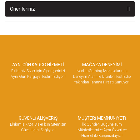
Önerileriniz
AYNI GÜN KARGO HİZMETİ
MAĞAZA DENEYİMİ
Ekibimiz Sizler İçin Siparişlerinizi
NoctusGaming Mağazalarında
Aynı Gün Kargoya Teslim Ediyor !
Deneyim Alanı ile Ürünleri Test Edip
Yakından Tanıma Fırsatı Sunuyor !
GÜVENLİ ALIŞVERİŞ
MÜŞTERİ MEMNUNİYETİ
Ekibimiz 7/24 Sizler İçin Sitemizin
İlk Günden Bugüne Tüm
Güvenliğini Sağlıyor !
Müşterilerimize Aynı Özveri ve
Hizmet ile Karşınızdayız !