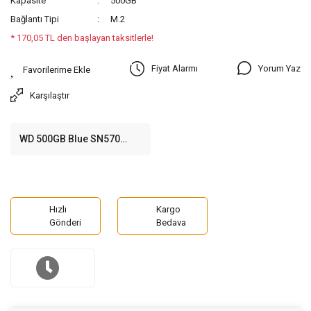
Kapasite
500GB
Bağlantı Tipi
M.2
* 170,05 TL den başlayan taksitlerle!
Yorum Yaz
Fiyat Alarmı
Karşılaştır
WD 500GB Blue SN570
Gen3x4 M.2 2280 SSD
(3500MB Okuma / 2300MB
Yazma)
Hızlı
Kargo
Gönderi
Bedava