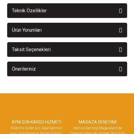
Teknik Özellikler
Ürün Yorumları
Taksit Seçenekleri
Önerileriniz
AYNI GÜN KARGO HİZMETİ
MAĞAZA DENEYİMİ
Ekibimiz Sizler İçin Siparişlerinizi
NoctusGaming Mağazalarında
Aynı Gün Kargoya Teslim Ediyor !
Deneyim Alanı ile Ürünleri Test Edip