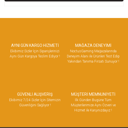
AYNI GÜN KARGO HİZMETİ
MAĞAZA DENEYİMİ
Ekibimiz Sizler İçin Siparişlerinizi
NoctusGaming Mağazalarında
Aynı Gün Kargoya Teslim Ediyor !
Deneyim Alanı ile Ürünleri Test Edip
Yakından Tanıma Fırsatı Sunuyor !
GÜVENLİ ALIŞVERİŞ
MÜŞTERİ MEMNUNİYETİ
Ekibimiz 7/24 Sizler İçin Sitemizin
İlk Günden Bugüne Tüm
Güvenliğini Sağlıyor !
Müşterilerimize Aynı Özveri ve
Hizmet ile Karşınızdayız !