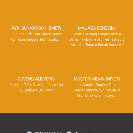
AYNI GÜN KARGO HİZMETİ
MAĞAZA DENEYİMİ
Ekibimiz Sizler İçin Siparişlerinizi
NoctusGaming Mağazalarında
Aynı Gün Kargoya Teslim Ediyor !
Deneyim Alanı ile Ürünleri Test Edip
Yakından Tanıma Fırsatı Sunuyor !
GÜVENLİ ALIŞVERİŞ
MÜŞTERİ MEMNUNİYETİ
Ekibimiz 7/24 Sizler İçin Sitemizin
İlk Günden Bugüne Tüm
Güvenliğini Sağlıyor !
Müşterilerimize Aynı Özveri ve
Hizmet ile Karşınızdayız !