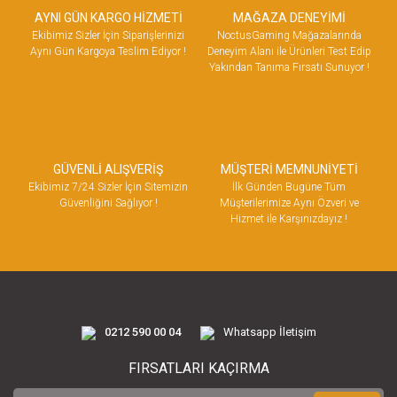
AYNI GÜN KARGO HİZMETİ
MAĞAZA DENEYİMİ
Ekibimiz Sizler İçin Siparişlerinizi
NoctusGaming Mağazalarında
Aynı Gün Kargoya Teslim Ediyor !
Deneyim Alanı ile Ürünleri Test Edip
Yakından Tanıma Fırsatı Sunuyor !
GÜVENLİ ALIŞVERİŞ
MÜŞTERİ MEMNUNİYETİ
Ekibimiz 7/24 Sizler İçin Sitemizin
İlk Günden Bugüne Tüm
Güvenliğini Sağlıyor !
Müşterilerimize Aynı Özveri ve
Hizmet ile Karşınızdayız !
0212 590 00 04
Whatsapp İletişim
FIRSATLARI KAÇIRMA