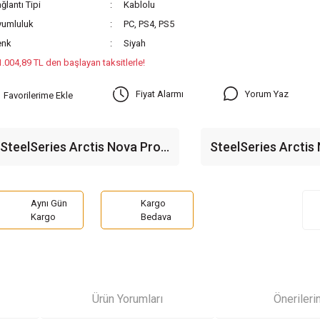
ğlantı Tipi
Kablolu
yumluluk
PC, PS4, PS5
enk
Siyah
1.004,89 TL den başlayan taksitlerle!
Yorum Yaz
Fiyat Alarmı
SteelSeries Arctis Nova Pro
SteelSeries Arctis
Siyah Kablosuz Gaming
for XBOX Siyah Kab
Kulaklık
Gaming Kulaklık
Aynı Gün
Kargo
Kargo
Bedava
Ürün Yorumları
Önerileri