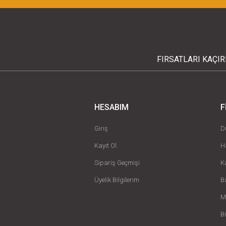
FIRSATLARI KAÇI
HESABIM
F
Giriş
D
Kayıt Ol
H
Sipariş Geçmişi
K
Üyelik Bilgilerim
B
M
B