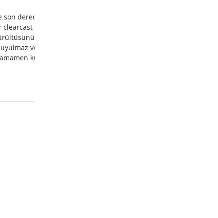
Yüksekliğı ayarlanabilen dönen kulak pedleri,
e son derece net ve
esnek süspansiyon bandı ve kendi ekseninde
 clearcast yapay
dönen askilar, ne kadar uzun süre oynarsanız
gürültüsünü
oynayın rahat bir kullanım sunar. Birinci sınıf
 duyulmaz ve ihtıyaç
pvd kaplı çelik, kulaklığınızın ömrünü uzatır.
tamamen kulak