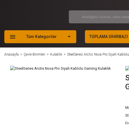
Tüm Kategoriler
TOPLAMA SİHİRBAZI
Anasayfa
Çevre Birimleri
Kulaklık
SteelSeries Arctis Nova Pro Siyah Kablol
S
G
M
S
F