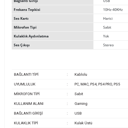
Bağlantı Girişi
USB
Frekans Tepkisi
10Hz-40KHz
Ses Kartı
Harici
Mikrofon Tipi
Sabit
Kulaklık Aydınlatma
Yok
Ses Çıkışı
Stereo
BAĞLANTI TİPİ
:
Kablolu
UYUMLULUK
:
PC, MAC, PS4, PS4 PRO, PS5
MİKROFON TİPİ
:
Sabit
KULLANIM ALANI
:
Gaming
BAĞLANTI GİRİŞİ
:
USB
KULAKLIK TİPİ
:
Kulak Üstü