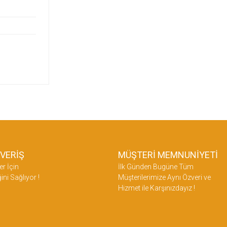
ŞVERİŞ
MÜŞTERİ MEMNUNİYETİ
er İçin
İlk Günden Bugüne Tüm
ini Sağlıyor !
Müşterilerimize Aynı Özveri ve
Hizmet ile Karşınızdayız !