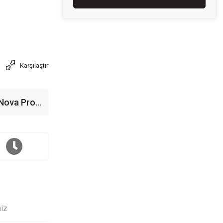
Karşılaştır
 Nova Pro
lolu
niz