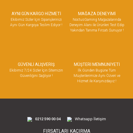
AYNI GÜN KARGO HİZMETİ
MAĞAZA DENEYİMİ
Ekibimiz Sizler İçin Siparişlerinizi
NoctusGaming Mağazalarında
Aynı Gün Kargoya Teslim Ediyor !
Deneyim Alanı ile Ürünleri Test Edip
Yakından Tanıma Fırsatı Sunuyor !
GÜVENLİ ALIŞVERİŞ
MÜŞTERİ MEMNUNİYETİ
Ekibimiz 7/24 Sizler İçin Sitemizin
İlk Günden Bugüne Tüm
Güvenliğini Sağlıyor !
Müşterilerimize Aynı Özveri ve
Hizmet ile Karşınızdayız !
0212 590 00 04
Whatsapp İletişim
FIRSATLARI KAÇIRMA