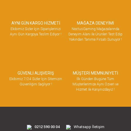
AYNI GÜN KARGO HİZMETİ
MAĞAZA DENEYİMİ
Ekibimiz Sizler İçin Siparişlerinizi
NoctusGaming Mağazalarında
Aynı Gün Kargoya Teslim Ediyor !
Deneyim Alanı ile Ürünleri Test Edip
Yakından Tanıma Fırsatı Sunuyor !
GÜVENLİ ALIŞVERİŞ
MÜŞTERİ MEMNUNİYETİ
Ekibimiz 7/24 Sizler İçin Sitemizin
İlk Günden Bugüne Tüm
Güvenliğini Sağlıyor !
Müşterilerimize Aynı Özveri ve
Hizmet ile Karşınızdayız !
0212 590 00 04
Whatsapp İletişim