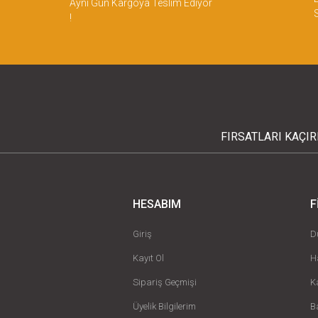
Aynı Gün Kargoya Teslim Ediyor
!
FIRSATLARI KAÇI
HESABIM
F
Giriş
D
Kayıt Ol
H
Sipariş Geçmişi
K
Üyelik Bilgilerim
B