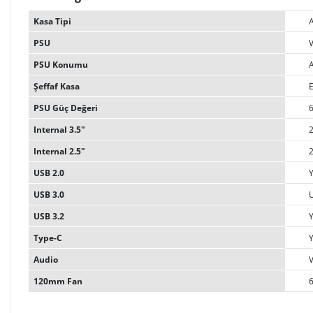
Kasa Tipi
PSU
PSU Konumu
Şeffaf Kasa
E
PSU Güç Değeri
Internal 3.5"
Internal 2.5"
USB 2.0
USB 3.0
U
USB 3.2
Type-C
Audio
120mm Fan