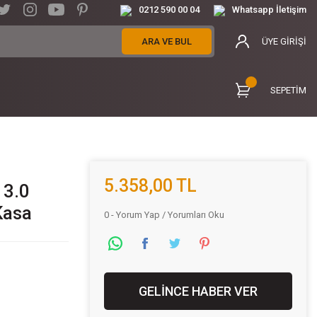
0212 590 00 04
Whatsapp İletişim
ARA VE BUL
ÜYE GİRİŞİ
SEPETİM
5.358,00 TL
 3.0
Kasa
0 - Yorum Yap / Yorumları Oku
GELİNCE HABER VER