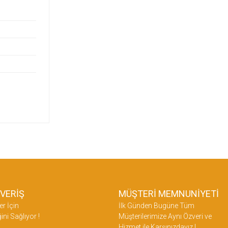
ŞVERİŞ
MÜŞTERİ MEMNUNİYETİ
er İçin
İlk Günden Bugüne Tüm
ini Sağlıyor !
Müşterilerimize Aynı Özveri ve
Hizmet ile Karşınızdayız !