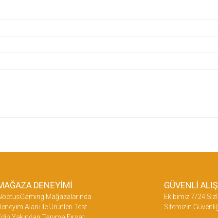
etersiz gördüğünüz noktaları öneri formunu kullanarak tarafımıza iletebilirsiniz.
üne ilk yorumu siz yapın!
Yorum Yaz
MAĞAZA DENEYİMİ
GÜVENLİ ALI
NoctusGaming Mağazalarında
Ekibimiz 7/24 Sizl
eneyim Alanı ile Ürünleri Test
Sitemizin Güvenliğ
dip Yakından Tanıma Fırsatı