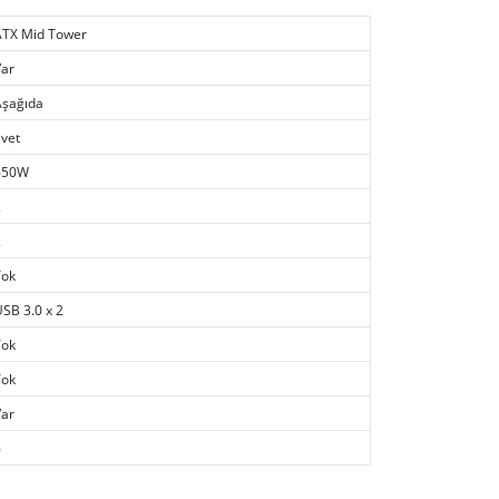
ATX Mid Tower
Var
Aşağıda
vet
650W
2
2
Yok
SB 3.0 x 2
Yok
Yok
Var
6