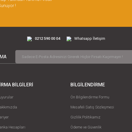
Sunuyor !
Gönder
0212 590 00 04
Whatsapp İletişim
RMA
İRMA BİLGİLERİ
BİLGİLENDİRME
uyurular
Ön Bilgilendirme Formu
akkımızda
Mesafeli Satış Sözleşmesi
ariyer
Gizlilik Politikamız
anka Hesapları
Ödeme ve Güvenlik