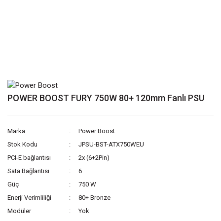
POWER BOOST FURY 750W 80+ 120mm Fanlı PSU
Marka
Power Boost
Stok Kodu
JPSU-BST-ATX750WEU
PCI-E bağlantısı
2x (6+2Pin)
Sata Bağlantısı
6
Güç
750 W
Enerji Verimliliği
80+ Bronze
Modüler
Yok