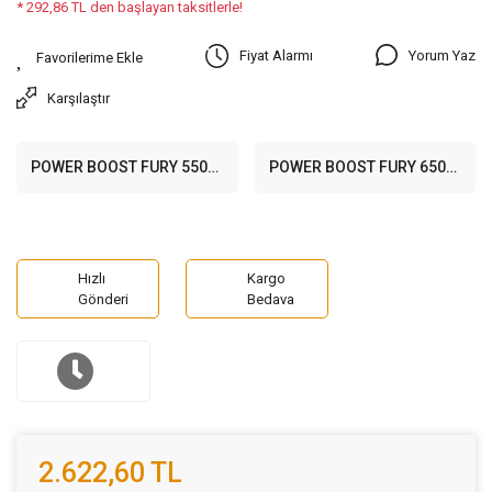
* 292,86 TL den başlayan taksitlerle!
Yorum Yaz
Fiyat Alarmı
Karşılaştır
POWER BOOST FURY 550W
POWER BOOST FURY 650W
80+ 120mm Fanlı PSU
80+ 120mm Fanlı PSU
Hızlı
Kargo
Gönderi
Bedava
2.622,60 TL