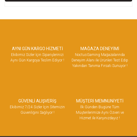
AYNI GÜN KARGO HİZMETİ
MAĞAZA DENEYİMİ
Ekibimiz Sizler İçin Siparişlerinizi
NoctusGaming Mağazalarında
Aynı Gün Kargoya Teslim Ediyor !
Deneyim Alanı ile Ürünleri Test Edip
Yakından Tanıma Fırsatı Sunuyor !
GÜVENLİ ALIŞVERİŞ
MÜŞTERİ MEMNUNİYETİ
Ekibimiz 7/24 Sizler İçin Sitemizin
İlk Günden Bugüne Tüm
Güvenliğini Sağlıyor !
Müşterilerimize Aynı Özveri ve
Hizmet ile Karşınızdayız !