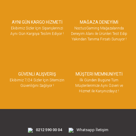
AYNI GÜN KARGO HİZMETİ
MAĞAZA DENEYİMİ
Ekibimiz Sizler İçin Siparişlerinizi
NoctusGaming Mağazalarında
Aynı Gün Kargoya Teslim Ediyor !
Deneyim Alanı ile Ürünleri Test Edip
Yakından Tanıma Fırsatı Sunuyor !
GÜVENLİ ALIŞVERİŞ
MÜŞTERİ MEMNUNİYETİ
Ekibimiz 7/24 Sizler İçin Sitemizin
İlk Günden Bugüne Tüm
Güvenliğini Sağlıyor !
Müşterilerimize Aynı Özveri ve
Hizmet ile Karşınızdayız !
0212 590 00 04
Whatsapp İletişim