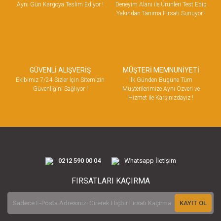
Aynı Gün Kargoya Teslim Ediyor !
Deneyim Alanı ile Ürünleri Test Edip
Yakından Tanıma Fırsatı Sunuyor !
GÜVENLİ ALIŞVERİŞ
MÜŞTERİ MEMNUNİYETİ
Ekibimiz 7/24 Sizler İçin Sitemizin
İlk Günden Bugüne Tüm
Güvenliğini Sağlıyor !
Müşterilerimize Aynı Özveri ve
Hizmet ile Karşınızdayız !
0212 590 00 04
Whatsapp İletişim
FIRSATLARI KAÇIRMA
KAYIT OL