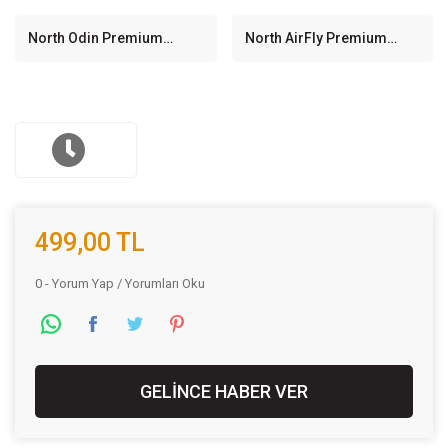
North Odin Premium
North AirFly Premium
Quality Gaming Oyuncu
Quality Bilek Destekli
Mousepad (90CMX40CM)
Gaming Mousepad
499,00 TL
0 - Yorum Yap / Yorumları Oku
GELİNCE HABER VER