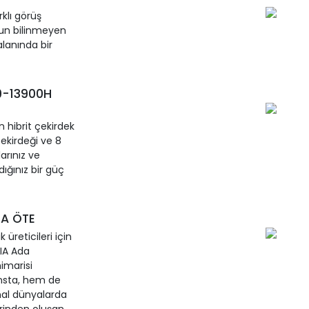
rklı görüş
şun bilinmeyen
alanında bir
i9-13900H
n hibrit çekirdek
ekirdeği ve 8
arınız ve
ığınız bir güç
DA ÖTE
üreticileri için
DIA Ada
imarisi
ansta, hem de
nal dünyalarda