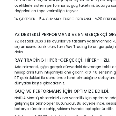
bir kuantum sıçraması yaşatıyor. Ayrıca Max-Q teknoljil
özelliklerle sistem performansı, güç tüketimi, batarya sür
değerleri en tepe verimliliğe taşıyor.
14 ÇEKİRDEK - 5.4 GHz MAX TURBO FREKANSI - %20 PERFO
YZ DESTEKLİ PERFORMANS VE EN GERÇEKÇİ GR
YZ destekli DLSS 3 ile oyunlar ve tasarım yazılımlarında
sıçramasına tanık olun, tam Ray Tracing ile en gerçekçi
dalın.
RAY TRACİNG HİPER-GERÇEKÇİ. HİPER-HIZLI.
Ada mimarisi, ışığın gerçek dünyadaki davranışın taklit e
hesaplarını tüm ihtişamıyla öne çıkarır. RTX 40 serisinin 
RT çekirdekleri ile daha önce tanık olmadığınız detaylara
dünyaları keşfe çıkacaksınız.
GÜÇ VE PERFORMANS İÇİN OPTİMİZE EDİLDİ.
NVIDIA Max-Q sisteminizi zirve verimlilik için optimize ed
gelişmiş bir teknolojiler bütünüdür. Bu sayede ince, sessi
batarya süresine sahip, yıldırım hızında laptoplar üretilir.