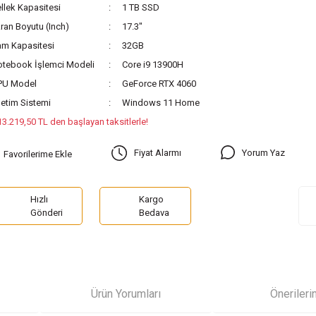
llek Kapasitesi
1 TB SSD
ran Boyutu (Inch)
17.3"
m Kapasitesi
32GB
tebook İşlemci Modeli
Core i9 13900H
PU Model
GeForce RTX 4060
letim Sistemi
Windows 11 Home
13.219,50 TL den başlayan taksitlerle!
Yorum Yaz
Fiyat Alarmı
Hızlı
Kargo
Gönderi
Bedava
Ürün Yorumları
Önerileri