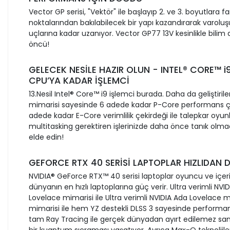
Vector GP serisi, "Vektör" ile başlayıp 2. ve 3. boyutlara fa
noktalarından bakılabilecek bir yapı kazandırarak varolu
uçlarına kadar uzanıyor. Vector GP77 13V kesinlikle bilim 
öncü!
GELECEK NESİLE HAZIR OLUN - INTEL® CORE™ 
CPU’YA KADAR İŞLEMCİ
13.Nesil Intel® Core™ i9 işlemci burada. Daha da geliştirile
mimarisi sayesinde 6 adede kadar P-Core performans ç
adede kadar E-Core verimlilik çekirdeği ile talepkar oyunl
multitasking gerektiren işlerinizde daha önce tanık olmad
elde edin!
GEFORCE RTX 40 SERİSİ LAPTOPLAR HIZLIDAN 
NVIDIA® GeForce RTX™ 40 serisi laptoplar oyuncu ve içerik 
dünyanın en hızlı laptoplarına güç verir. Ultra verimli NVI
Lovelace mimarisi ile Ultra verimli NVIDIA Ada Lovelace m
mimarisi ile hem YZ destekli DLSS 3 sayesinde perform
tam Ray Tracing ile gerçek dünyadan ayırt edilemez sa