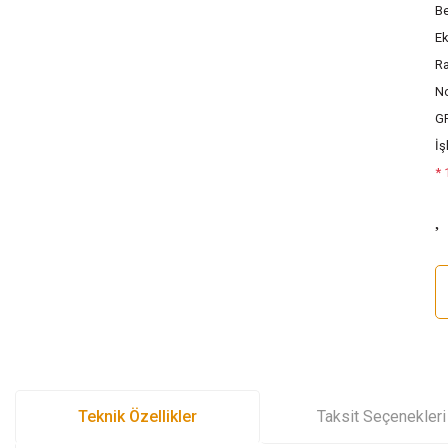
Be
Ek
Ra
No
G
İş
* 
Teknik Özellikler
Taksit Seçenekleri