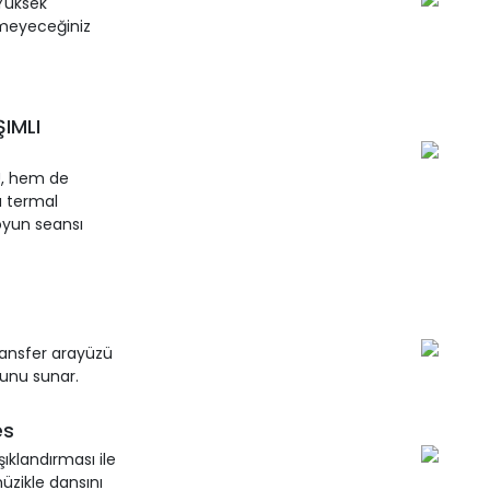
 Yüksek
emeyeceğiniz
IMLI
U, hem de
a termal
 oyun seansı
ransfer arayüzü
unu sunar.
es
şıklandırması ile
müzikle dansını