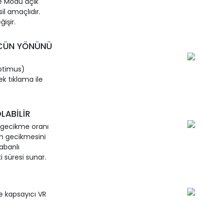
e Modu açık
il amaçlıdır.
işir.
ÜCÜN YÖNÜNÜ
Optimus)
tek tıklama ile
OLABİLİR
k gecikme oranı
em gecikmesini
abanlı
 süresi sunar.
ve kapsayıcı VR