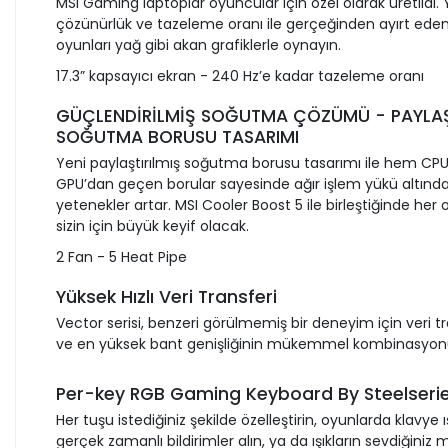
MSI Gaming laptoplar oyuncular için özel olarak üretildi.
çözünürlük ve tazeleme oranı ile gerçeğinden ayırt ed
oyunları yağ gibi akan grafiklerle oynayın.
17.3” kapsayıcı ekran - 240 Hz’e kadar tazeleme oranı
GÜÇLENDİRİLMİŞ SOĞUTMA ÇÖZÜMÜ - PAYLAŞ
SOĞUTMA BORUSU TASARIMI
Yeni paylaştırılmış soğutma borusu tasarımı ile hem CP
GPU’dan geçen borular sayesinde ağır işlem yükü altınd
yetenekler artar. MSI Cooler Boost 5 ile birleştiğinde her
sizin için büyük keyif olacak.
2 Fan - 5 Heat Pipe
Yüksek Hızlı Veri Transferi
Vector serisi, benzeri görülmemiş bir deneyim için veri t
ve en yüksek bant genişliğinin mükemmel kombinasyon
Per-key RGB Gaming Keyboard By Steelseri
Her tuşu istediğiniz şekilde özelleştirin, oyunlarda klavye ı
gerçek zamanlı bildirimler alın, ya da ışıkların sevdiğiniz 