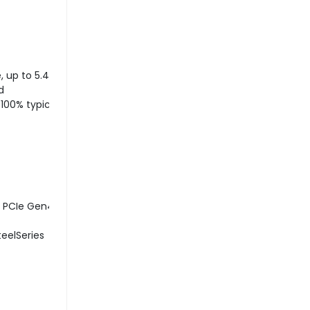
, up to 5.40 GHz)
d
100% typical
e PCIe Gen4)
eelSeries