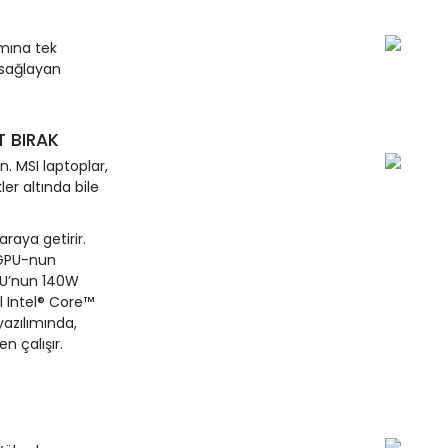
mına tek
 sağlayan
T BIRAK
. MSI laptoplar,
er altında bile
raya getirir.
 GPU-nun
GPU’nun 140W
l Intel® Core™
yazılımında,
 çalışır.