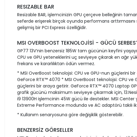
RESIZABLE BAR
Resizable BAR, işlemcinizin GPU çerçeve belleğinin tama
seferde erişerek birçok oyunda performans arttırmasını
gelişmiş bir PCI Express özelliğidir.
MSI OVERBOOST TEKNOLOJİSİ - GÜCÜ SERBES
GP77 13V’nin benzersiz 185W tam gücünün keyfini yaşayın
CPU ve GPU yeteneklerini uç seviyeye çıkarak en ağır yükl
frekans ve kararlılıktan ödün vermez.
* MSI OverBoost teknolojsi: CPU ve GPU-nun güçlerini bir a
GeForce RTX™ 4070 * MSI OverBoost teknolojsi: CPU ve
güçlerini bir araya getirir. GeForce RTX™ 4070 Laptop 
grafik gücünü maksimum seviyeye çıkarmak için, 13.Nesi
i9 13900H işlemcinin 45W gücü ile destekler. MSI Center 
Extreme Performance modunda ve AC adaptörü takılı iken
* Kullanım senaryosuna göre değişiklik gösterebilir.
BENZERSİZ GÖRSELLER