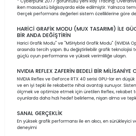
* Cyberpunk 2077 görüntüsü yeni Ray Tracing: Overdriv
iken masaüstü bilgisayarda elde edilmiştir. Yalnızca tems
Gerçek performans değerleri sistem özelliklerine göre değ
HARİCİ GRAFİK MODU (MUX TASARIMI) İLE G
BİR ANDA DEĞİŞTİRİN
Harici Grafik Modu" ve "MSHybrid Grafik Modu" (NVIDIA 
arasında tercih yapın. Bu değiştirilebilir grafik teknolojisi 
güçlü oyun performansı ve yüksek verimliliğe ulaşın.
NVIDIA REFLEX ZAFERİN BEDELİ BİR MİLİSANİYE 
NVIDIA Reflex ve GeForce RTX 40 serisi GPU-lar en düşü
ve en iyi tepki ile rekabette nihai avantajı sunuyor. Sist
ölçmek ve optimize etmek için üretilen Reflex, rekabet t
oyunlarda daha hızlı hedef belirleme, nişan alma ve tepki
SANAL GERÇEKLİK
En yüksek grafik performansı ile en akıcı, en sürükleyici 
deneyimi