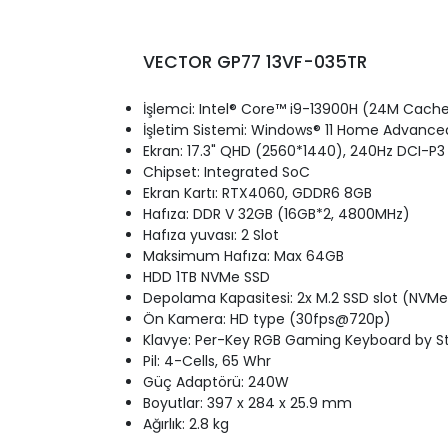
VECTOR GP77 13VF-035TR
İşlemci: Intel® Core™ i9-13900H (24M Cache
İşletim Sistemi: Windows® 11 Home Advance
Ekran: 17.3" QHD (2560*1440), 240Hz DCI-P3 
Chipset: Integrated SoC
Ekran Kartı: RTX4060, GDDR6 8GB
Hafıza: DDR V 32GB (16GB*2, 4800MHz)
Hafıza yuvası: 2 Slot
Maksimum Hafıza: Max 64GB
HDD 1TB NVMe SSD
Depolama Kapasitesi: 2x M.2 SSD slot (NVM
Ön Kamera: HD type (30fps@720p)
Klavye: Per-Key RGB Gaming Keyboard by St
Pil: 4-Cells, 65 Whr
Güç Adaptörü: 240W
Boyutlar: 397 x 284 x 25.9 mm
Ağırlık: 2.8 kg