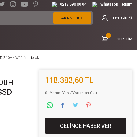
0212 590 00 04
Whatsapp İletişim
ARA VE BUL
ÜYE GİRİŞİ
SEPETİM
D 240Hz W11 Notebook
118.383,60 TL
900H
SSD
0 - Yorum Yap / Yorumları Oku
GELİNCE HABER VER