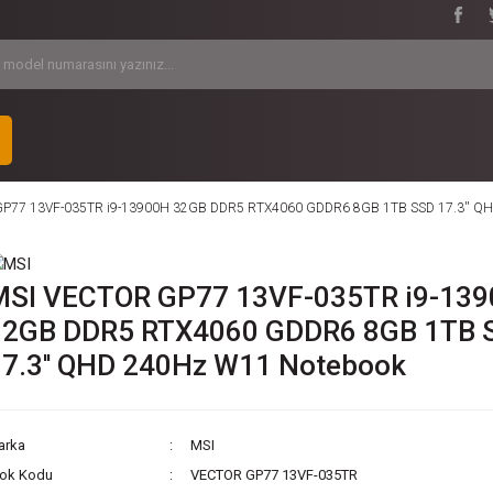
P77 13VF-035TR i9-13900H 32GB DDR5 RTX4060 GDDR6 8GB 1TB SSD 17.3'' QH
MSI VECTOR GP77 13VF-035TR i9-13
32GB DDR5 RTX4060 GDDR6 8GB 1TB 
17.3'' QHD 240Hz W11 Notebook
arka
MSI
tok Kodu
VECTOR GP77 13VF-035TR