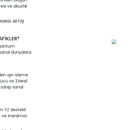
erinden oluşan
esi ve akustik
RMANS ARTIŞI
AFİKLER*
 kuantum
 sanal dünyalara
den ışın izleme
gücü ve 3.Nesil
 sahip sanal
en YZ destekli
z ve inanılmaz