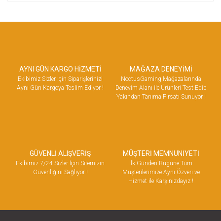
AYNI GÜN KARGO HİZMETİ
MAĞAZA DENEYİMİ
Ekibimiz Sizler İçin Siparişlerinizi
NoctusGaming Mağazalarında
Aynı Gün Kargoya Teslim Ediyor !
Deneyim Alanı ile Ürünleri Test Edip
Yakından Tanıma Fırsatı Sunuyor !
GÜVENLİ ALIŞVERİŞ
MÜŞTERİ MEMNUNİYETİ
Ekibimiz 7/24 Sizler İçin Sitemizin
İlk Günden Bugüne Tüm
Güvenliğini Sağlıyor !
Müşterilerimize Aynı Özveri ve
Hizmet ile Karşınızdayız !