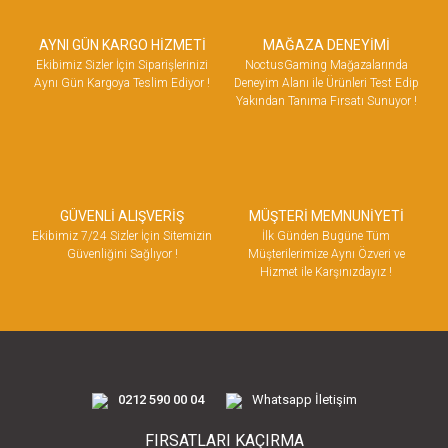
AYNI GÜN KARGO HİZMETİ
MAĞAZA DENEYİMİ
Ekibimiz Sizler İçin Siparişlerinizi
NoctusGaming Mağazalarında
Aynı Gün Kargoya Teslim Ediyor !
Deneyim Alanı ile Ürünleri Test Edip
Yakından Tanıma Fırsatı Sunuyor !
GÜVENLİ ALIŞVERİŞ
MÜŞTERİ MEMNUNİYETİ
Ekibimiz 7/24 Sizler İçin Sitemizin
İlk Günden Bugüne Tüm
Güvenliğini Sağlıyor !
Müşterilerimize Aynı Özveri ve
Hizmet ile Karşınızdayız !
0212 590 00 04
Whatsapp İletişim
FIRSATLARI KAÇIRMA