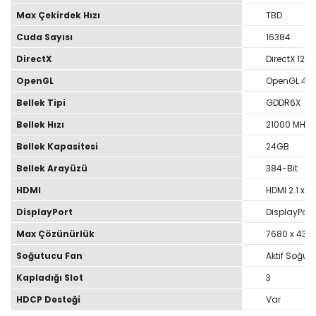
Max Çekirdek Hızı
TBD
Cuda Sayısı
16384
DirectX
DirectX 12 U
OpenGL
OpenGL 4.6
Bellek Tipi
GDDR6X
Bellek Hızı
21000 MHz
Bellek Kapasitesi
24GB
Bellek Arayüzü
384-Bit
HDMI
HDMI 2.1 x 1
DisplayPort
DisplayPort 
Max Çözünürlük
7680 x 432
Soğutucu Fan
Aktif Soğu
Kapladığı Slot
3
HDCP Desteği
Var