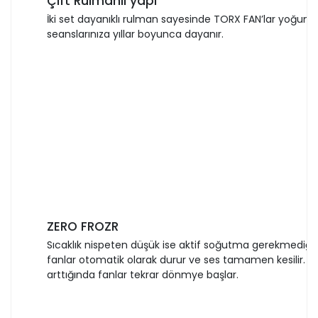
Çift Rulmanlı yapı
İki set dayanıklı rulman sayesinde TORX FAN’lar yoğun
seanslarınıza yıllar boyunca dayanır.
ZERO FROZR
Sıcaklık nispeten düşük ise aktif soğutma gerekmediğ
fanlar otomatik olarak durur ve ses tamamen kesilir. Oy
arttığında fanlar tekrar dönmye başlar.