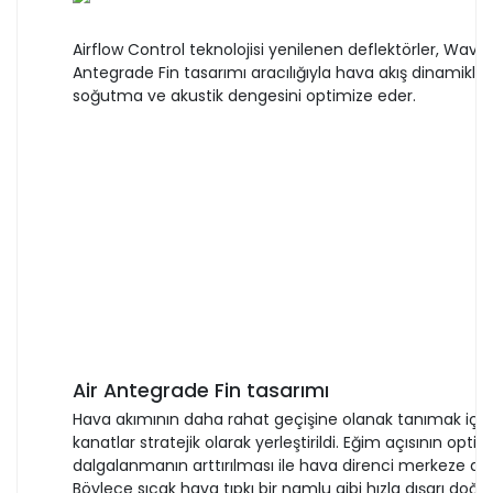
Airflow Control teknolojisi yenilenen deflektörler, Wave 
Antegrade Fin tasarımı aracılığıyla hava akış dinamikle
soğutma ve akustik dengesini optimize eder.
Air Antegrade Fin tasarımı
Hava akımının daha rahat geçişine olanak tanımak için 
kanatlar stratejik olarak yerleştirildi. Eğim açısının opti
dalgalanmanın arttırılması ile hava direnci merkeze doğr
Böylece sıcak hava tıpkı bir namlu gibi hızla dışarı doğru i