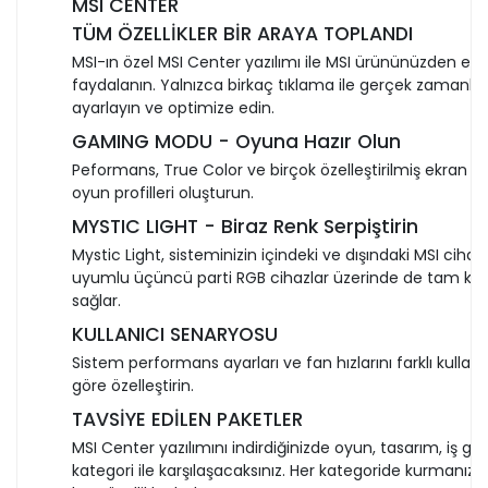
MSI CENTER
TÜM ÖZELLİKLER BİR ARAYA TOPLANDI
MSI-ın özel MSI Center yazılımı ile MSI ürününüzden en i
faydalanın. Yalnızca birkaç tıklama ile gerçek zamanlı ol
ayarlayın ve optimize edin.
GAMING MODU - Oyuna Hazır Olun
Peformans, True Color ve birçok özelleştirilmiş ekran kart
oyun profilleri oluşturun.
MYSTIC LIGHT - Biraz Renk Serpiştirin
Mystic Light, sisteminizin içindeki ve dışındaki MSI cihazl
uyumlu üçüncü parti RGB cihazlar üzerinde de tam kon
sağlar.
KULLANICI SENARYOSU
Sistem performans ayarları ve fan hızlarını farklı kulla
göre özelleştirin.
TAVSİYE EDİLEN PAKETLER
MSI Center yazılımını indirdiğinizde oyun, tasarım, iş gibi
kategori ile karşılaşacaksınız. Her kategoride kurmanız 