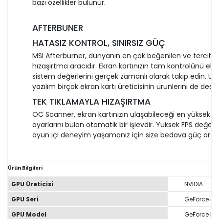
bazı özellikler bulunur.
AFTERBUNER
HATASIZ KONTROL, SINIRSIZ GÜÇ
MSI Afterburner, dünyanın en çok beğenilen ve tercih ed
hızaşırtma aracıdır. Ekran kartınızın tam kontrolünü elini
sistem değerlerini gerçek zamanlı olarak takip edin. Üc
yazılım birçok ekran kartı üreticisinin ürünlerini de des
TEK TIKLAMAYLA HIZAŞIRTMA
OC Scanner, ekran kartınızın ulaşabileceği en yüksek ka
ayarlarını bulan otomatik bir işlevdir. Yüksek FPS değerleri
oyun içi deneyim yaşamanız için size bedava güç artışı
Ürün Bilgileri
GPU Üreticisi
NVIDIA
GPU Seri
GeForce 400
GPU Model
GeForce RT