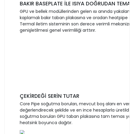
BAKIR BASEPLATE İLE ISIYA DOĞRUDAN TEMAS
GPU ve bellek modüllerinden gelen ısı anında yakalanır 
kaplamalı bakır taban plakasına ve oradan heatpipe grub
Termal iletim sisteminin son derece verimli mekanizma
genişletilmesi genel verimliliği arttırır.
ÇEKİRDEĞİ SERİN TUTAR
Core Pipe soğutma boruları, mevcut boş alanı en veriml
değerlendirecek şekilde ve en ince hesaplarla üretildi. 
soğutma boruları GPU taban plakasına tam temas yapar
heatsink boyunca dağıtır.