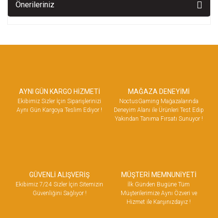
Önerileriniz
AYNI GÜN KARGO HİZMETİ
MAĞAZA DENEYİMİ
Ekibimiz Sizler İçin Siparişlerinizi
NoctusGaming Mağazalarında
Aynı Gün Kargoya Teslim Ediyor !
Deneyim Alanı ile Ürünleri Test Edip
Yakından Tanıma Fırsatı Sunuyor !
GÜVENLİ ALIŞVERİŞ
MÜŞTERİ MEMNUNİYETİ
Ekibimiz 7/24 Sizler İçin Sitemizin
İlk Günden Bugüne Tüm
Güvenliğini Sağlıyor !
Müşterilerimize Aynı Özveri ve
Hizmet ile Karşınızdayız !