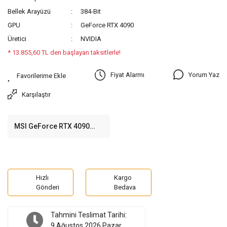
Bellek Arayüzü
384-Bit
GPU
GeForce RTX 4090
Üretici
NVIDIA
* 13.855,60 TL den başlayan taksitlerle!
Yorum Yaz
Fiyat Alarmı
Karşılaştır
MSI GeForce RTX 4090
VENTUS 3X 24G OC 24GB
GDDR6X 384 Bit Ekran Kartı
Hızlı
Kargo
Gönderi
Bedava
Tahmini Teslimat Tarihi:
9 Ağustos 2026 Pazar