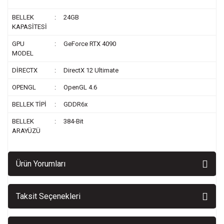
BELLEK
:
24GB
KAPASİTESİ
GPU
:
GeForce RTX 4090
MODEL
DİRECTX
:
DirectX 12 Ultimate
OPENGL
:
OpenGL 4.6
BELLEK TİPİ
:
GDDR6x
BELLEK
:
384-Bit
ARAYÜZÜ
Ürün Yorumları
Taksit Seçenekleri