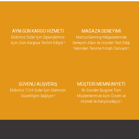
AYNI GÜN KARGO HİZMETİ
MAĞAZA DENEYİMİ
Ekibimiz Sizler İçin Siparişlerinizi
NoctusGaming Mağazalarında
Aynı Gün Kargoya Teslim Ediyor !
Deneyim Alanı ile Ürünleri Test Edip
Yakından Tanıma Fırsatı Sunuyor !
GÜVENLİ ALIŞVERİŞ
MÜŞTERİ MEMNUNİYETİ
Ekibimiz 7/24 Sizler İçin Sitemizin
İlk Günden Bugüne Tüm
Güvenliğini Sağlıyor !
Müşterilerimize Aynı Özveri ve
Hizmet ile Karşınızdayız !