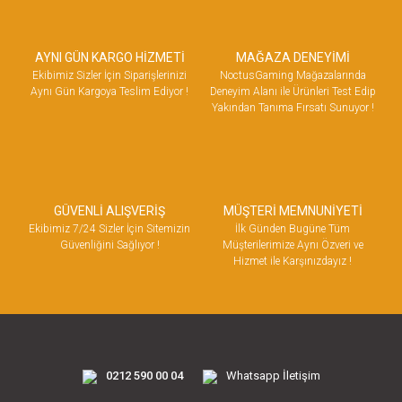
AYNI GÜN KARGO HİZMETİ
MAĞAZA DENEYİMİ
Ekibimiz Sizler İçin Siparişlerinizi
NoctusGaming Mağazalarında
Aynı Gün Kargoya Teslim Ediyor !
Deneyim Alanı ile Ürünleri Test Edip
Yakından Tanıma Fırsatı Sunuyor !
GÜVENLİ ALIŞVERİŞ
MÜŞTERİ MEMNUNİYETİ
Ekibimiz 7/24 Sizler İçin Sitemizin
İlk Günden Bugüne Tüm
Güvenliğini Sağlıyor !
Müşterilerimize Aynı Özveri ve
Hizmet ile Karşınızdayız !
0212 590 00 04
Whatsapp İletişim