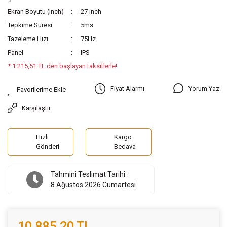
Ekran Boyutu (Inch)
27 inch
Tepkime Süresi
5ms
Tazeleme Hızı
75Hz
Panel
IPS
* 1.215,51 TL den başlayan taksitlerle!
Yorum Yaz
Fiyat Alarmı
Karşılaştır
Hızlı
Kargo
Gönderi
Bedava
Tahmini Teslimat Tarihi:
8 Ağustos 2026 Cumartesi
10.885,20 TL