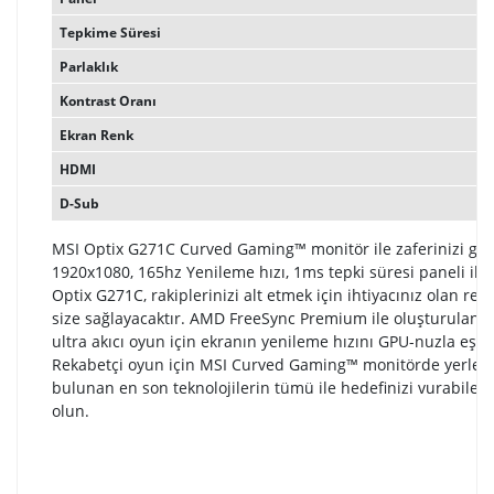
Tepkime Süresi
Parlaklık
Kontrast Oranı
Ekran Renk
HDMI
D-Sub
MSI Optix G271C Curved Gaming™ monitör ile zaferinizi görs
1920x1080, 165hz Yenileme hızı, 1ms tepki süresi paneli ile
Optix G271C, rakiplerinizi alt etmek için ihtiyacınız olan rek
size sağlayacaktır. AMD FreeSync Premium ile oluşturulan 
ultra akıcı oyun için ekranın yenileme hızını GPU-nuzla eşleşt
Rekabetçi oyun için MSI Curved Gaming™ monitörde yerleşi
bulunan en son teknolojilerin tümü ile hedefinizi vurabile
olun.