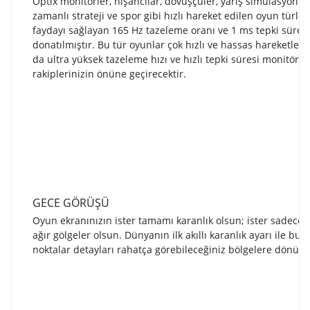
Optix monitörler, nişancılar, dövüşçüler, yarış simülasyonlar
zamanlı strateji ve spor gibi hızlı hareket edilen oyun türler
faydayı sağlayan 165 Hz tazeleme oranı ve 1 ms tepki süresi
donatılmıştır. Bu tür oyunlar çok hızlı ve hassas hareketler g
da ultra yüksek tazeleme hızı ve hızlı tepki süresi monitörü s
rakiplerinizin önüne geçirecektir.
GECE GÖRÜŞÜ
Oyun ekranınızın ister tamamı karanlık olsun; ister sadece 
ağır gölgeler olsun. Dünyanın ilk akıllı karanlık ayarı ile bu 
noktalar detayları rahatça görebileceğiniz bölgelere dönüşeb