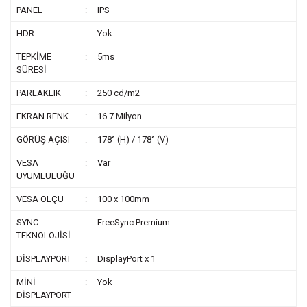
PANEL
:
IPS
HDR
:
Yok
TEPKİME
:
5ms
SÜRESİ
PARLAKLIK
:
250 cd/m2
EKRAN RENK
:
16.7 Milyon
GÖRÜŞ AÇISI
:
178° (H) / 178° (V)
VESA
:
Var
UYUMLULUĞU
VESA ÖLÇÜ
:
100 x 100mm
SYNC
:
FreeSync Premium
TEKNOLOJİSİ
DİSPLAYPORT
:
DisplayPort x 1
MİNİ
:
Yok
DİSPLAYPORT