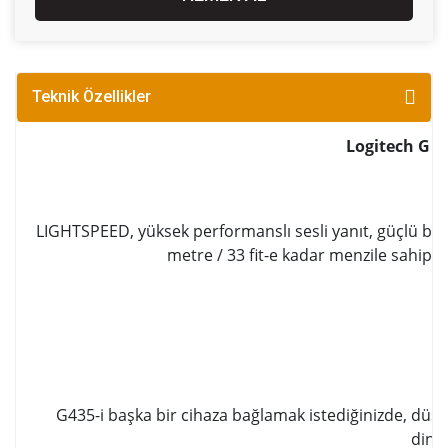
Teknik Özellikler
Logitech G G
LIGHTSPEED, yüksek performanslı sesli yanıt, güçlü ba
metre / 33 fit-e kadar menzile sahipti
G435-i başka bir cihaza bağlamak istediğinizde, düşü
dinle