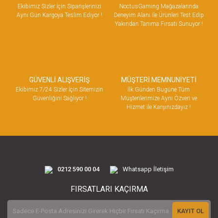
Ekibimiz Sizler İçin Siparişlerinizi
NoctusGaming Mağazalarında
Aynı Gün Kargoya Teslim Ediyor !
Deneyim Alanı ile Ürünleri Test Edip
Yakından Tanıma Fırsatı Sunuyor !
GÜVENLİ ALIŞVERİŞ
MÜŞTERİ MEMNUNİYETİ
Ekibimiz 7/24 Sizler İçin Sitemizin
İlk Günden Bugüne Tüm
Güvenliğini Sağlıyor !
Müşterilerimize Aynı Özveri ve
Hizmet ile Karşınızdayız !
0212 590 00 04
Whatsapp İletişim
FIRSATLARI KAÇIRMA
KAYIT OL