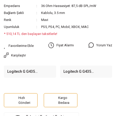
Empedans
36 Ohm Hassasiyet: 87,5 dB SPL/mW
Bağlantı Şekli
Kablolu, 3.5 mm
Renk
Mavi
Uyumluluk
PS5, PS4, PC, Mobil, XBOX, MAC
* 510,14 TL den başlayan taksitlerle!
Yorum Yaz
Fiyat Alarmı
Karşılaştır
Logitech G G435
Logitech G G435
Lightspeed Siyah
Lightspeed Beyaz
Kablosuz Oyuncu Kulaklığı
Kablosuz Oyuncu Kulaklığı
Hızlı
Kargo
Gönderi
Bedava