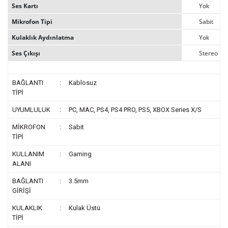
Ses Kartı
Yok
Mikrofon Tipi
Sabit
Kulaklık Aydınlatma
Yok
Ses Çıkışı
Stereo
BAĞLANTI
:
Kablosuz
TİPİ
UYUMLULUK
:
PC, MAC, PS4, PS4 PRO, PS5, XBOX Series X/S
MİKROFON
:
Sabit
TİPİ
KULLANIM
:
Gaming
ALANI
BAĞLANTI
:
3.5mm
GİRİŞİ
KULAKLIK
:
Kulak Üstü
TİPİ