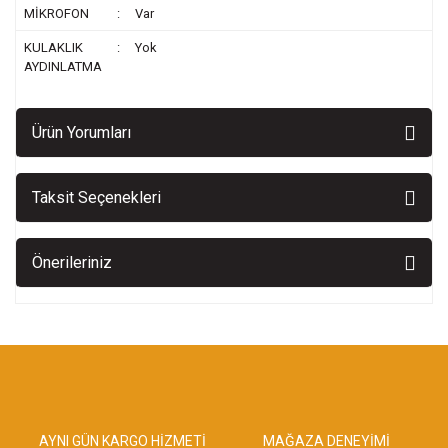
MİKROFON
:
Var
KULAKLIK
:
Yok
AYDINLATMA
Ürün Yorumları
Taksit Seçenekleri
Önerileriniz
AYNI GÜN KARGO HİZMETİ
MAĞAZA DENEYİMİ