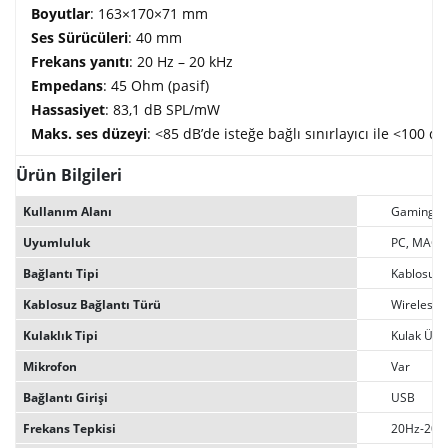
Boyutlar
: 163×170×71 mm
Ses Sürücüleri
: 40 mm
Frekans yanıtı
: 20 Hz – 20 kHz
Empedans
: 45 Ohm (pasif)
Hassasiyet
: 83,1 dB SPL/mW
Maks. ses düzeyi
: <85 dB’de isteğe bağlı sınırlayıcı ile <100 dB
Ürün Bilgileri
Kullanım Alanı
Gaming
Uyumluluk
PC, MAC, 
Bağlantı Tipi
Kablosuz
Kablosuz Bağlantı Türü
Wireless, 
Kulaklık Tipi
Kulak Üst
Mikrofon
Var
Bağlantı Girişi
USB
Frekans Tepkisi
20Hz-20K