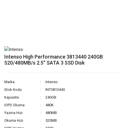
Intenso High Performance 3813440 240GB
520/480MB/s 2.5'' SATA 3 SSD Disk
Marka
Intenso
Stok Kodu
INT3813440
Kapasite
240GB
IOPS Okuma
480K
Yazma Hızı
480MB
Okuma Hızı
520MB