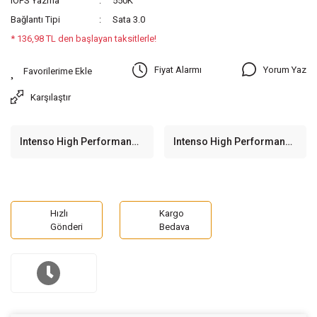
IOPS Yazma
550K
Bağlantı Tipi
Sata 3.0
* 136,98 TL den başlayan taksitlerle!
Yorum Yaz
Fiyat Alarmı
Karşılaştır
Intenso High Performance
Intenso High Performance
3813430 120GB
3813450 480GB
520/480MB/s 2.5'' SATA 3
520/480MB/s 2.5'' SATA 3
SSD Disk
SSD Disk
Hızlı
Kargo
Gönderi
Bedava