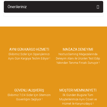
Önerileriniz
AYNI GÜN KARGO HİZMETİ
MAĞAZA DENEYİMİ
Ekibimiz Sizler İçin Siparişlerinizi
NoctusGaming Mağazalarında
Aynı Gün Kargoya Teslim Ediyor !
Deneyim Alanı ile Ürünleri Test Edip
Yakından Tanıma Fırsatı Sunuyor !
GÜVENLİ ALIŞVERİŞ
MÜŞTERİ MEMNUNİYETİ
Ekibimiz 7/24 Sizler İçin Sitemizin
İlk Günden Bugüne Tüm
Güvenliğini Sağlıyor !
Müşterilerimize Aynı Özveri ve
Hizmet ile Karşınızdayız !