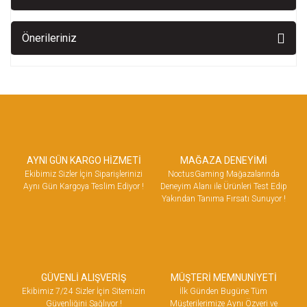
Önerileriniz
AYNI GÜN KARGO HİZMETİ
MAĞAZA DENEYİMİ
Ekibimiz Sizler İçin Siparişlerinizi
NoctusGaming Mağazalarında
Aynı Gün Kargoya Teslim Ediyor !
Deneyim Alanı ile Ürünleri Test Edip
Yakından Tanıma Fırsatı Sunuyor !
GÜVENLİ ALIŞVERİŞ
MÜŞTERİ MEMNUNİYETİ
Ekibimiz 7/24 Sizler İçin Sitemizin
İlk Günden Bugüne Tüm
Güvenliğini Sağlıyor !
Müşterilerimize Aynı Özveri ve