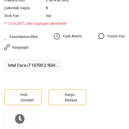
Frekans Hızı
2.90-4.80 GHz
Çekirdek Sayısı
8
Stok Fan
Var
* 1.316,28 TL den başlayan taksitlerle!
Yorum Yaz
Fiyat Alarmı
Karşılaştır
Intel Core i7 10700 2.9GHz
LGA1200 16MB Cache
14nm İşlemci
Hızlı
Kargo
Gönderi
Bedava