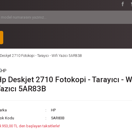
Deskjet 2710 Fotokopi - Tarayıcı - Wifi Yazıcı 5AR83B
p Deskjet 2710 Fotokopi - Tarayıcı - W
azıcı 5AR83B
arka
HP
tok Kodu
5AR83B
4.953,00 TL den başlayan taksitlerle!