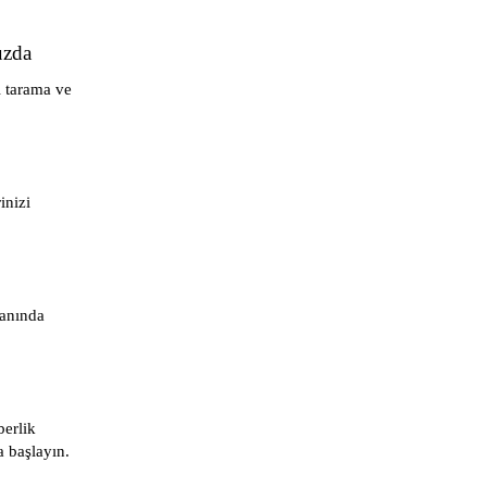
uzda
i tarama ve
inizi
manında
erlik
 başlayın.