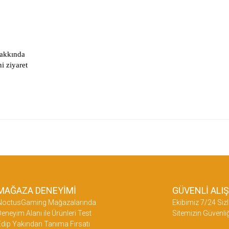
hakkında
i ziyaret
etersiz gördüğünüz noktaları öneri formunu kullanarak tarafımıza iletebilirsiniz.
üne ilk yorumu siz yapın!
Yorum Yaz
MAĞAZA DENEYİMİ
GÜVENLİ ALI
NoctusGaming Mağazalarında
Ekibimiz 7/24 Sizl
eneyim Alanı ile Ürünleri Test
Sitemizin Güvenliğ
dip Yakından Tanıma Fırsatı