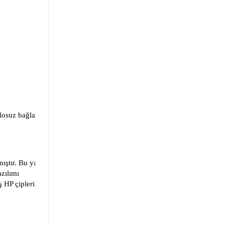
losuz bağlantı elde
ıştır. Bu yazıcılar,
zılımı
ş HP çipleri ve