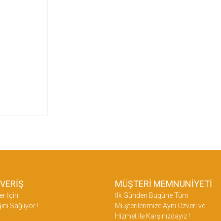
ŞVERİŞ
MÜŞTERİ MEMNUNİYETİ
er İçin
İlk Günden Bugüne Tüm
ini Sağlıyor !
Müşterilerimize Aynı Özveri ve
Hizmet ile Karşınızdayız !