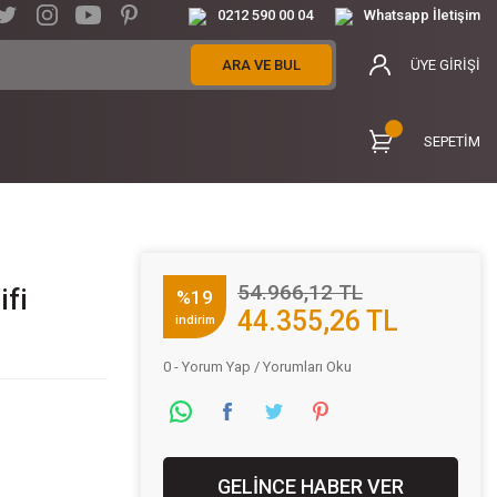
0212 590 00 04
Whatsapp İletişim
ARA VE BUL
ÜYE GİRİŞİ
SEPETİM
54.966,12 TL
ifi
%19
44.355,26 TL
indirim
0 - Yorum Yap / Yorumları Oku
GELİNCE HABER VER