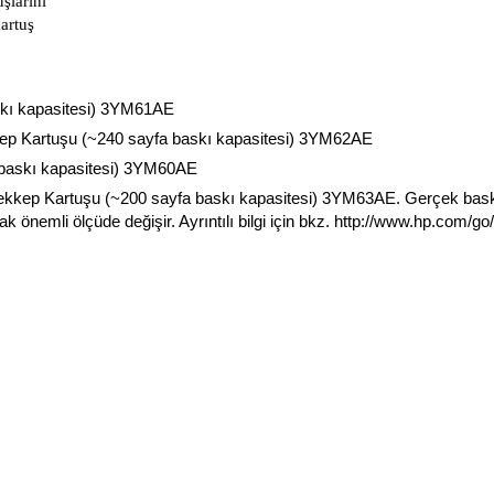
şlarını
artuş
skı kapasitesi) 3YM61AE
kep Kartuşu (~240 sayfa baskı kapasitesi) 3YM62AE
 baskı kapasitesi) 3YM60AE
rekkep Kartuşu (~200 sayfa baskı kapasitesi) 3YM63AE. Gerçek baskı
arak önemli ölçüde değişir. Ayrıntılı bilgi için bkz. http://www.hp.com/g