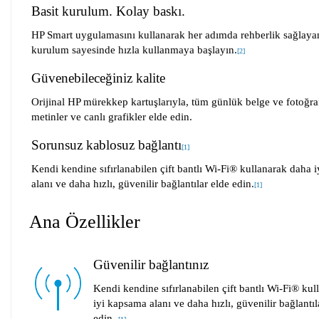
Basit kurulum. Kolay baskı.
HP Smart uygulamasını kullanarak her adımda rehberlik sağlayan
kurulum sayesinde hızla kullanmaya başlayın.
[
2
]
Güvenebileceğiniz kalite
Orijinal HP mürekkep kartuşlarıyla, tüm günlük belge ve fotoğraf
metinler ve canlı grafikler elde edin.
Sorunsuz kablosuz bağlantı
[
1
]
Kendi kendine sıfırlanabilen çift bantlı Wi-Fi® kullanarak daha 
alanı ve daha hızlı, güvenilir bağlantılar elde edin.
[
1
]
Ana Özellikler
Güvenilir bağlantınız
Kendi kendine sıfırlanabilen çift bantlı Wi-Fi® ku
iyi kapsama alanı ve daha hızlı, güvenilir bağlantıl
edin.