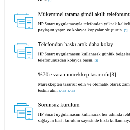
[
1
]
Mükemmel tarama şimdi akıllı telefonun
HP Smart uygulamasıyla telefondan yüksek kalitel
paylaşım yapın ve kolayca kopyalar oluşturun.
[
2
]
Telefondan baskı artık daha kolay
HP Smart uygulamasını kullanarak günlük belgeler
telefonunuzdan kolayca basın.
[
2
]
%70'e varan mürekkep tasarrufu[3]
Mürekkepten tasarruf edin ve otomatik olarak za
teslim alın.
[
3
,
4
,
5
]
[
3
,
4
,
5
]
Sorunsuz kurulum
HP Smart uygulamasını kullanarak her adımda rehb
sağlayan basit kurulum sayesinde hızla kullanmaya