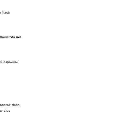
 basit
larınızda net
iyi kapsama
llanarak daha
ar elde