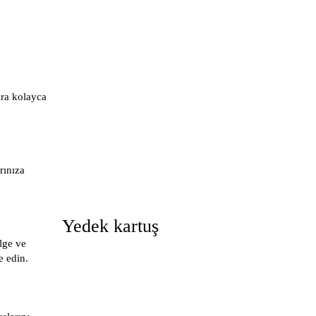
ara kolayca
rınıza
Yedek kartuş
lge ve
e edin.