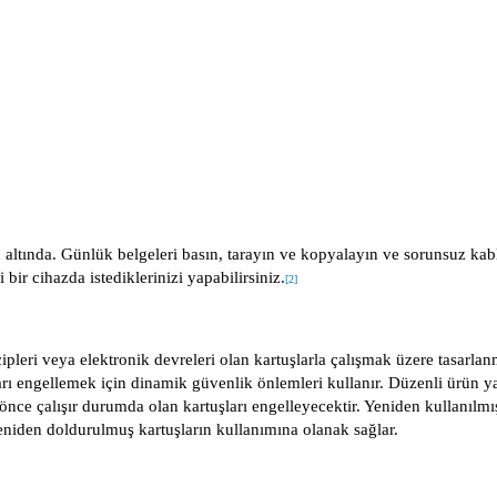
zin altında. Günlük belgeleri basın, tarayın ve kopyalayın ve sorunsuz kab
r cihazda istediklerinizi yapabilirsiniz.
[
2
]
ipleri veya elektronik devreleri olan kartuşlarla çalışmak üzere tasarlanm
rı engellemek için dinamik güvenlik önlemleri kullanır. Düzenli ürün ya
önce çalışır durumda olan kartuşları engelleyecektir. Yeniden kullanılmı
yeniden doldurulmuş kartuşların kullanımına olanak sağlar.